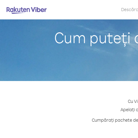
Descăr
Cum puteți a
Cu Vi
Apelați 
Cumpărați pachete de c