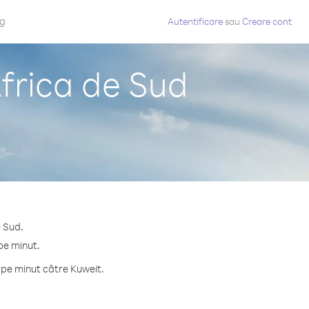
og
Autentificare
sau
Creare cont
Africa de Sud
e Sud.
pe minut.
 pe minut către Kuweit.