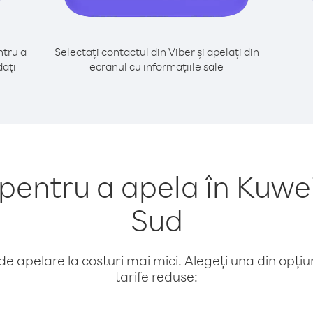
tru a
Selectați contactul din Viber și apelați din
dați
ecranul cu informațiile sale
entru a apela în Kuweit
Sud
e apelare la costuri mai mici. Alegeți una din opțiuni
tarife reduse: