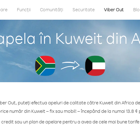
care
Funcții
Comunități
Securitate
Viber Out
Bl
pela în Kuweit din 
ber Out, puteți efectua apeluri de calitate către Kuweit din Africa d
orice număr din Kuweit – fix sau mobil! – începând de la numai 13.8 ¢ 
redit sau un plan de apelare pentru a avea de cele mai bune tarife