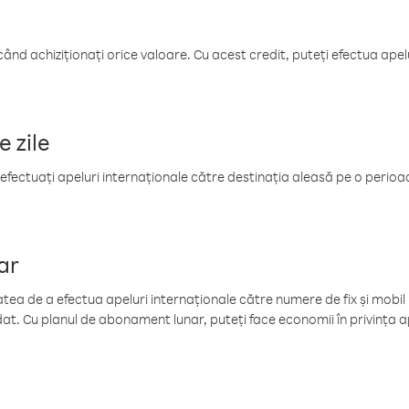
când achiziționați orice valoare. Cu acest credit, puteți efectua ape
e zile
efectuați apeluri internaționale către destinația aleasă pe o perioadă
ar
tea de a efectua apeluri internaționale către numere de fix și mobil la
at. Cu planul de abonament lunar, puteți face economii în privința ap