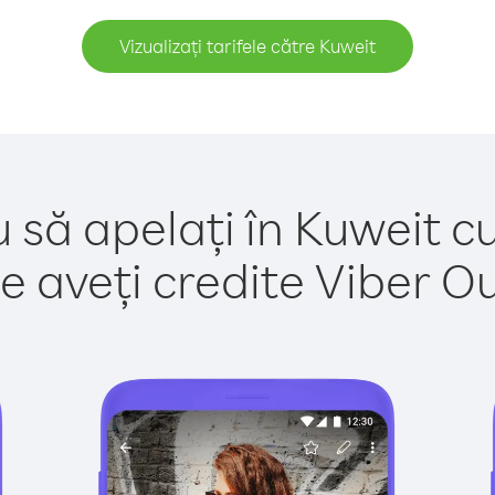
Vizualizați tarifele către Kuweit
 să apelați în Kuweit c
e aveți credite Viber Out