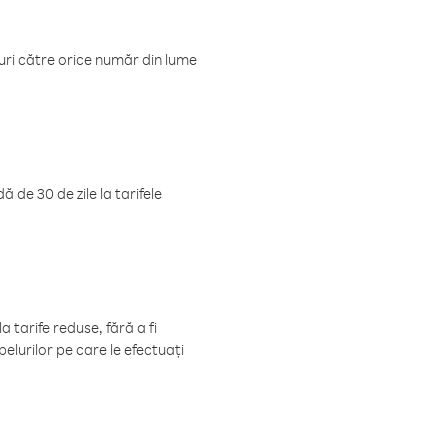
luri către orice număr din lume
 de 30 de zile la tarifele
 tarife reduse, fără a fi
elurilor pe care le efectuați