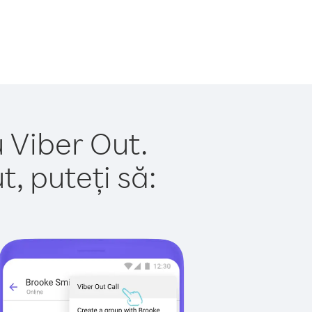
u Viber Out.
, puteți să: