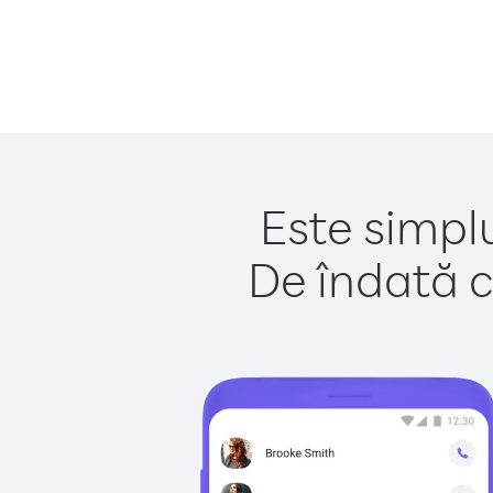
Este simplu
De îndată c