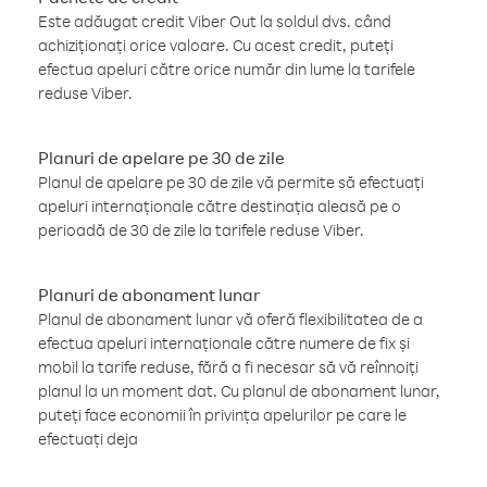
Este adăugat credit Viber Out la soldul dvs. când
achiziționați orice valoare. Cu acest credit, puteți
efectua apeluri către orice număr din lume la tarifele
reduse Viber.
Planuri de apelare pe 30 de zile
Planul de apelare pe 30 de zile vă permite să efectuați
apeluri internaționale către destinația aleasă pe o
perioadă de 30 de zile la tarifele reduse Viber.
Planuri de abonament lunar
Planul de abonament lunar vă oferă flexibilitatea de a
efectua apeluri internaționale către numere de fix și
mobil la tarife reduse, fără a fi necesar să vă reînnoiți
planul la un moment dat. Cu planul de abonament lunar,
puteți face economii în privința apelurilor pe care le
efectuați deja