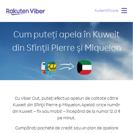
Autentificare
Togg
navig
Cum puteți apela în Kuweit
din Sfinţii Pierre şi Miquelon
Cu Viber Out, puteți efectua apeluri de calitate către
Kuweit din Sfinţii Pierre şi Miquelon.
Apelați orice număr
din Kuweit – fix sau mobil! – începând de la numai 12.0 ¢
pe minut.
Cumpărați pachete de credit sau un plan de apelare