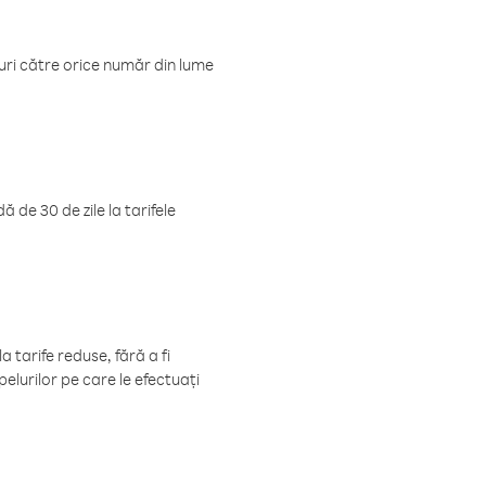
luri către orice număr din lume
 de 30 de zile la tarifele
 tarife reduse, fără a fi
elurilor pe care le efectuați