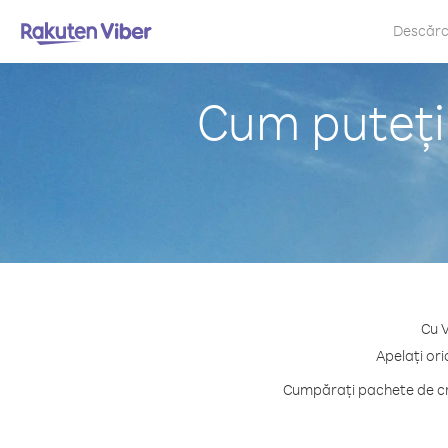
Descăr
Cum puteți 
Cu V
Apelați ori
Cumpărați pachete de cre