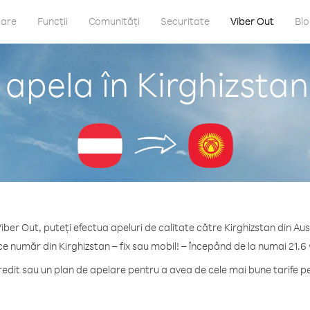
care
Funcții
Comunități
Securitate
Viber Out
Bl
apela în Kirghizstan
iber Out, puteți efectua apeluri de calitate către Kirghizstan din Aus
ce număr din Kirghizstan – fix sau mobil! – începând de la numai 21.6
dit sau un plan de apelare pentru a avea de cele mai bune tarife pe