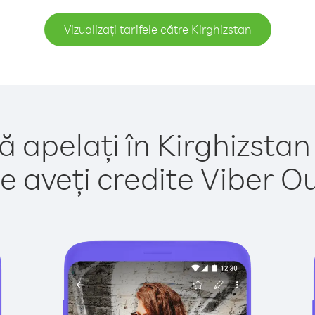
Vizualizați tarifele către Kirghizstan
ă apelați în Kirghizstan
e aveți credite Viber Out