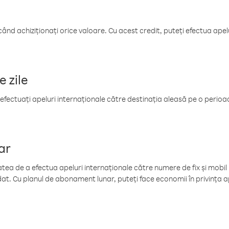
când achiziționați orice valoare. Cu acest credit, puteți efectua ape
e zile
efectuați apeluri internaționale către destinația aleasă pe o perioadă
ar
tea de a efectua apeluri internaționale către numere de fix și mobil la
at. Cu planul de abonament lunar, puteți face economii în privința ap