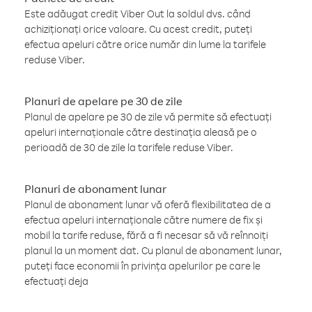
Este adăugat credit Viber Out la soldul dvs. când
achiziționați orice valoare. Cu acest credit, puteți
efectua apeluri către orice număr din lume la tarifele
reduse Viber.
Planuri de apelare pe 30 de zile
Planul de apelare pe 30 de zile vă permite să efectuați
apeluri internaționale către destinația aleasă pe o
perioadă de 30 de zile la tarifele reduse Viber.
Planuri de abonament lunar
Planul de abonament lunar vă oferă flexibilitatea de a
efectua apeluri internaționale către numere de fix și
mobil la tarife reduse, fără a fi necesar să vă reînnoiți
planul la un moment dat. Cu planul de abonament lunar,
puteți face economii în privința apelurilor pe care le
efectuați deja