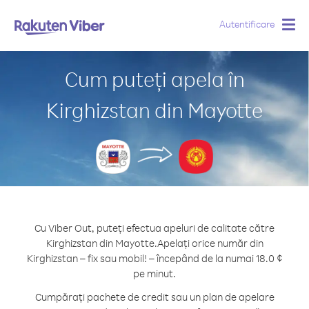
Autentificare
Togg
navig
Cum puteți apela în
Kirghizstan din Mayotte
Cu Viber Out, puteți efectua apeluri de calitate către
Kirghizstan din Mayotte.
Apelați orice număr din
Kirghizstan – fix sau mobil! – începând de la numai 18.0 ¢
pe minut.
Cumpărați pachete de credit sau un plan de apelare