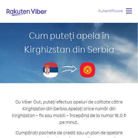
Autentificare
Togg
navig
Cum puteți apela în
Kirghizstan din Serbia
Cu Viber Out, puteți efectua apeluri de calitate către
Kirghizstan din Serbia.
Apelați orice număr din
Kirghizstan – fix sau mobil! – începând de la numai 18.0 ¢
pe minut.
Cumpărați pachete de credit sau un plan de apelare