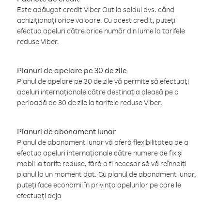
Este adăugat credit Viber Out la soldul dvs. când
achiziționați orice valoare. Cu acest credit, puteți
efectua apeluri către orice număr din lume la tarifele
reduse Viber.
Planuri de apelare pe 30 de zile
Planul de apelare pe 30 de zile vă permite să efectuați
apeluri internaționale către destinația aleasă pe o
perioadă de 30 de zile la tarifele reduse Viber.
Planuri de abonament lunar
Planul de abonament lunar vă oferă flexibilitatea de a
efectua apeluri internaționale către numere de fix și
mobil la tarife reduse, fără a fi necesar să vă reînnoiți
planul la un moment dat. Cu planul de abonament lunar,
puteți face economii în privința apelurilor pe care le
efectuați deja