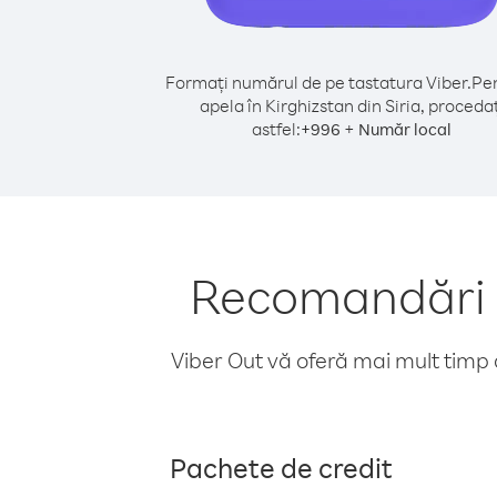
Formați numărul de pe tastatura Viber.
Pen
apela în Kirghizstan din Siria, procedaț
astfel:
+
+
996
Număr local
Recomandări pe
Viber Out vă oferă mai mult timp d
Pachete de credit