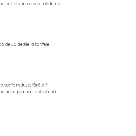
luri către orice număr din lume
 de 30 de zile la tarifele
 tarife reduse, fără a fi
elurilor pe care le efectuați