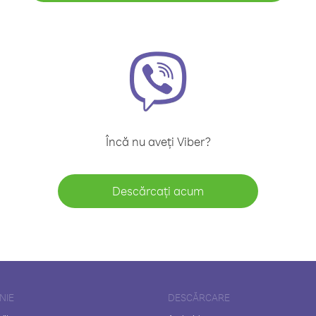
Încă nu aveți Viber?
Descărcați acum
NIE
DESCĂRCARE