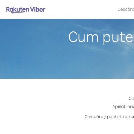
Descăr
Cum puteți
Cu
Apelați ori
Cumpărați pachete de cre