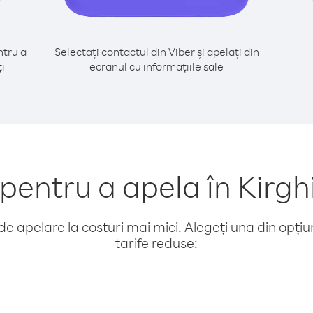
tru a
Selectați contactul din Viber și apelați din
i
ecranul cu informațiile sale
ntru a apela în Kirghi
e apelare la costuri mai mici. Alegeți una din opțiuni
tarife reduse: