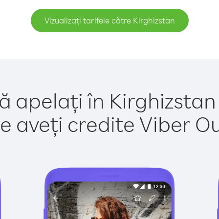
Vizualizați tarifele către Kirghizstan
ă apelați în Kirghizstan
e aveți credite Viber Out