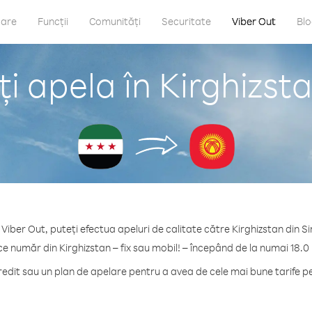
care
Funcții
Comunități
Securitate
Viber Out
Bl
 apela în Kirghizsta
 Viber Out, puteți efectua apeluri de calitate către Kirghizstan din Sir
ce număr din Kirghizstan – fix sau mobil! – începând de la numai 18.0
dit sau un plan de apelare pentru a avea de cele mai bune tarife pe