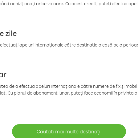
când achiziționați orice valoare. Cu acest credit, puteți efectua ape
e zile
efectuați apeluri internaționale către destinația aleasă pe o perioadă
ar
tea de a efectua apeluri internaționale către numere de fix și mobil la
at. Cu planul de abonament lunar, puteți face economii în privința ap
Căutați mai multe destinații