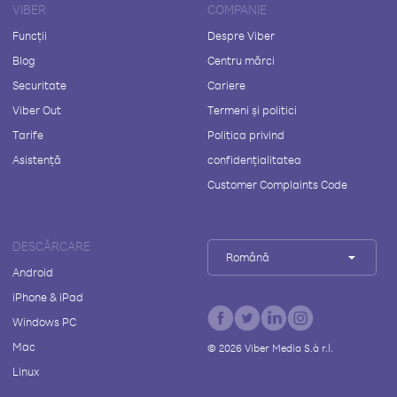
VIBER
COMPANIE
Funcții
Despre Viber
Blog
Centru mărci
Securitate
Cariere
Viber Out
Termeni și politici
Tarife
Politica privind
Asistență
confidențialitatea
Customer Complaints Code
DESCĂRCARE
Română
Android
iPhone & iPad
Windows PC
Mac
©
2026
Viber Media S.à r.l.
Linux