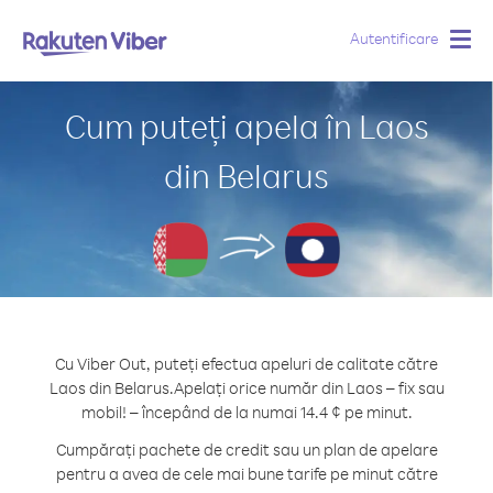
Autentificare
Togg
navig
Cum puteți apela în Laos
din Belarus
Cu Viber Out, puteți efectua apeluri de calitate către
Laos din Belarus.
Apelați orice număr din Laos – fix sau
mobil! – începând de la numai 14.4 ¢ pe minut.
Cumpărați pachete de credit sau un plan de apelare
pentru a avea de cele mai bune tarife pe minut către