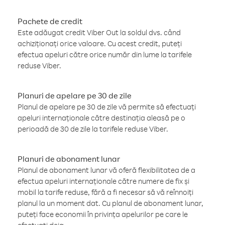
Pachete de credit
Este adăugat credit Viber Out la soldul dvs. când
achiziționați orice valoare. Cu acest credit, puteți
efectua apeluri către orice număr din lume la tarifele
reduse Viber.
Planuri de apelare pe 30 de zile
Planul de apelare pe 30 de zile vă permite să efectuați
apeluri internaționale către destinația aleasă pe o
perioadă de 30 de zile la tarifele reduse Viber.
Planuri de abonament lunar
Planul de abonament lunar vă oferă flexibilitatea de a
efectua apeluri internaționale către numere de fix și
mobil la tarife reduse, fără a fi necesar să vă reînnoiți
planul la un moment dat. Cu planul de abonament lunar,
puteți face economii în privința apelurilor pe care le