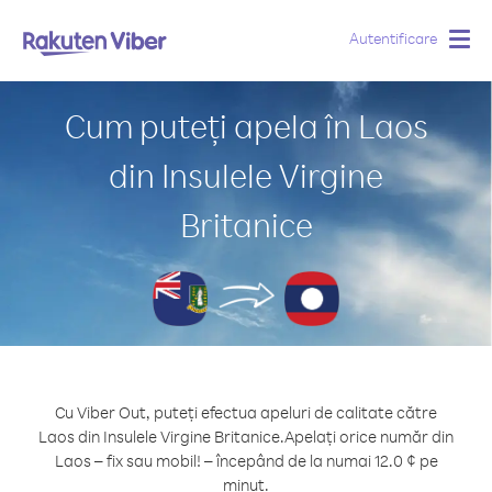
Autentificare
Togg
navig
Cum puteți apela în Laos
din Insulele Virgine
Britanice
Cu Viber Out, puteți efectua apeluri de calitate către
Laos din Insulele Virgine Britanice.
Apelați orice număr din
Laos – fix sau mobil! – începând de la numai 12.0 ¢ pe
minut.