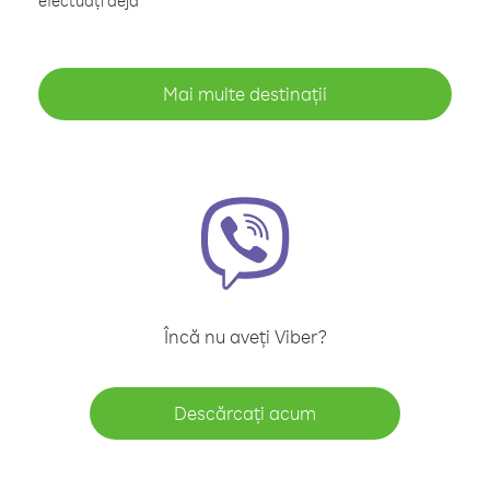
efectuați deja
Mai multe destinații
Încă nu aveți Viber?
Descărcați acum