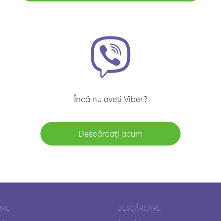
Încă nu aveți Viber?
Descărcați acum
NIE
DESCĂRCARE