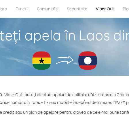
care
Funcții
Comunități
Securitate
Viber Out
Bl
eți apela în Laos d
Cu Viber Out, puteți efectua apeluri de calitate către Laos din Ghana
 orice număr din Laos – fix sau mobil! – începând de la numai 12.0 ¢ p
credit sau un plan de apelare pentru a avea de cele mai bune tarif