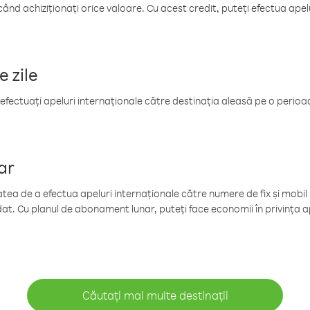
când achiziționați orice valoare. Cu acest credit, puteți efectua ape
e zile
efectuați apeluri internaționale către destinația aleasă pe o perioadă
ar
tea de a efectua apeluri internaționale către numere de fix și mobil la
at. Cu planul de abonament lunar, puteți face economii în privința ap
Căutați mai multe destinații