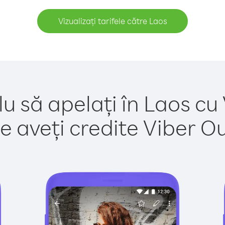
Vizualizați tarifele către Laos
u să apelați în Laos cu
e aveți credite Viber Out