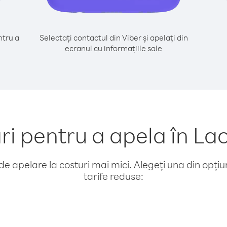
tru a
Selectați contactul din Viber și apelați din
ecranul cu informațiile sale
 pentru a apela în La
e apelare la costuri mai mici. Alegeți una din opțiuni
tarife reduse: