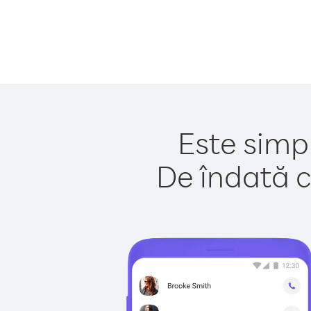
Este simpl
De îndată c