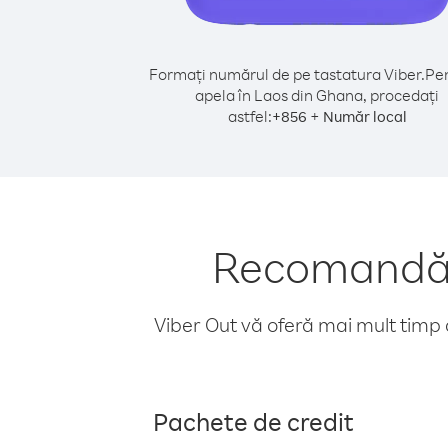
Formați numărul de pe tastatura Viber.
Pen
apela în Laos din Ghana, procedați
astfel:
+
+
856
Număr local
Recomandări
Viber Out vă oferă mai mult timp d
Pachete de credit