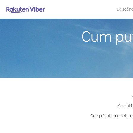
Descăr
Cum put
Apelați
Cumpărați pachete de 