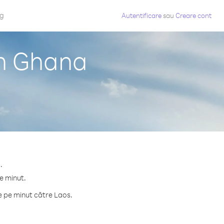
og
Autentificare
sau
Creare cont
in Ghana
.
e minut.
e pe minut către Laos.