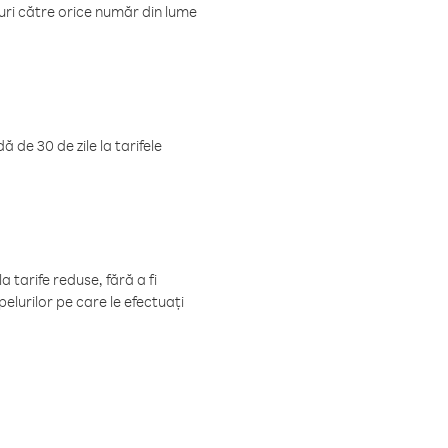
luri către orice număr din lume
 de 30 de zile la tarifele
 tarife reduse, fără a fi
elurilor pe care le efectuați