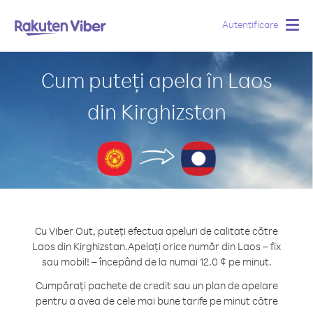
Autentificare
Togg
navig
Cum puteți apela în Laos
din Kirghizstan
Cu Viber Out, puteți efectua apeluri de calitate către
Laos din Kirghizstan.
Apelați orice număr din Laos – fix
sau mobil! – începând de la numai 12.0 ¢ pe minut.
Cumpărați pachete de credit sau un plan de apelare
pentru a avea de cele mai bune tarife pe minut către