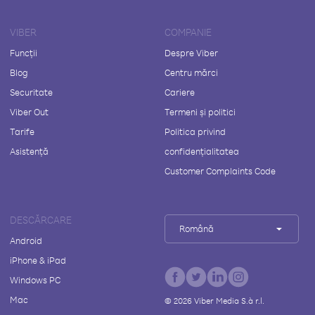
VIBER
COMPANIE
Funcții
Despre Viber
Blog
Centru mărci
Securitate
Cariere
Viber Out
Termeni și politici
Tarife
Politica privind
Asistență
confidențialitatea
Customer Complaints Code
DESCĂRCARE
Română
Android
iPhone & iPad
Windows PC
Mac
©
2026
Viber Media S.à r.l.