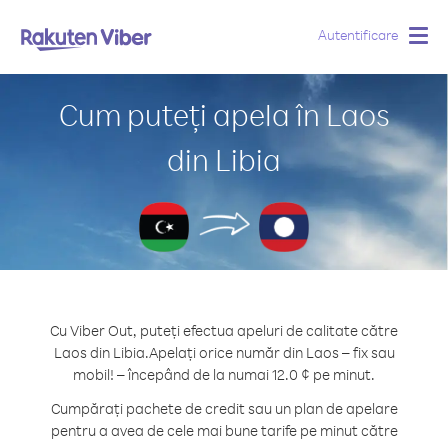
Autentificare
Togg
navig
Cum puteți apela în Laos
din Libia
Cu Viber Out, puteți efectua apeluri de calitate către
Laos din Libia.
Apelați orice număr din Laos – fix sau
mobil! – începând de la numai 12.0 ¢ pe minut.
Cumpărați pachete de credit sau un plan de apelare
pentru a avea de cele mai bune tarife pe minut către