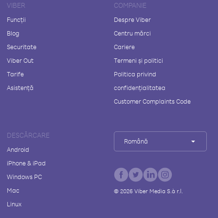
VIBER
COMPANIE
Funcții
Despre Viber
Blog
Centru mărci
Securitate
Cariere
Viber Out
Termeni și politici
Tarife
Politica privind
Asistență
confidențialitatea
Customer Complaints Code
DESCĂRCARE
Română
Android
iPhone & iPad
Windows PC
Mac
©
2026
Viber Media S.à r.l.
Linux