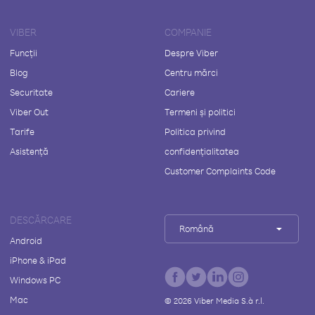
VIBER
COMPANIE
Funcții
Despre Viber
Blog
Centru mărci
Securitate
Cariere
Viber Out
Termeni și politici
Tarife
Politica privind
Asistență
confidențialitatea
Customer Complaints Code
DESCĂRCARE
Română
Android
iPhone & iPad
Windows PC
Mac
©
2026
Viber Media S.à r.l.