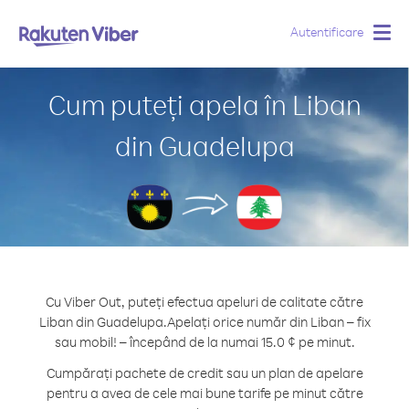
Autentificare
Togg
navig
Cum puteți apela în Liban
din Guadelupa
Cu Viber Out, puteți efectua apeluri de calitate către
Liban din Guadelupa.
Apelați orice număr din Liban – fix
sau mobil! – începând de la numai 15.0 ¢ pe minut.
Cumpărați pachete de credit sau un plan de apelare
pentru a avea de cele mai bune tarife pe minut către