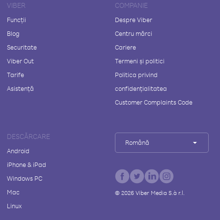
VIBER
COMPANIE
Funcții
Despre Viber
Blog
Centru mărci
Securitate
Cariere
Viber Out
Termeni și politici
Tarife
Politica privind
Asistență
confidențialitatea
Customer Complaints Code
DESCĂRCARE
Română
Android
iPhone & iPad
Windows PC
Mac
©
2026
Viber Media S.à r.l.
Linux