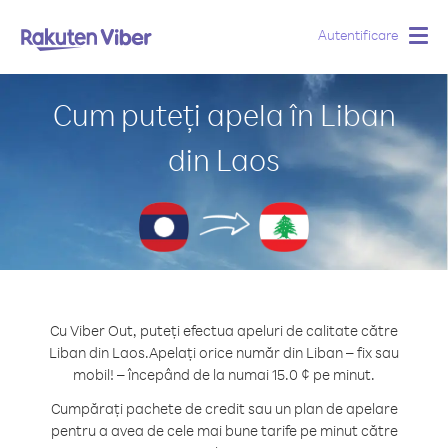
Autentificare
Togg
navig
Cum puteți apela în Liban
din Laos
Cu Viber Out, puteți efectua apeluri de calitate către
Liban din Laos.
Apelați orice număr din Liban – fix sau
mobil! – începând de la numai 15.0 ¢ pe minut.
Cumpărați pachete de credit sau un plan de apelare
pentru a avea de cele mai bune tarife pe minut către