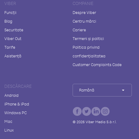
VIBER
COMPANIE
Funcții
Despre Viber
Blog
Centru mărci
Securitate
Cariere
Viber Out
Termeni și politici
Tarife
Politica privind
Asistență
confidențialitatea
Customer Complaints Code
DESCĂRCARE
Română
Android
iPhone & iPad
Windows PC
Mac
©
2026
Viber Media S.à r.l.
Linux