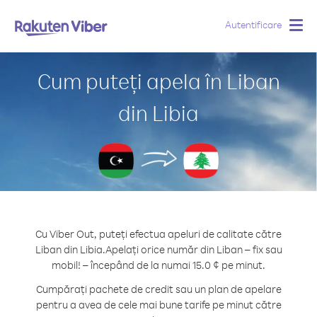
Autentificare
Togg
navig
Cum puteți apela în Liban
din Libia
Cu Viber Out, puteți efectua apeluri de calitate către
Liban din Libia.
Apelați orice număr din Liban – fix sau
mobil! – începând de la numai 15.0 ¢ pe minut.
Cumpărați pachete de credit sau un plan de apelare
pentru a avea de cele mai bune tarife pe minut către