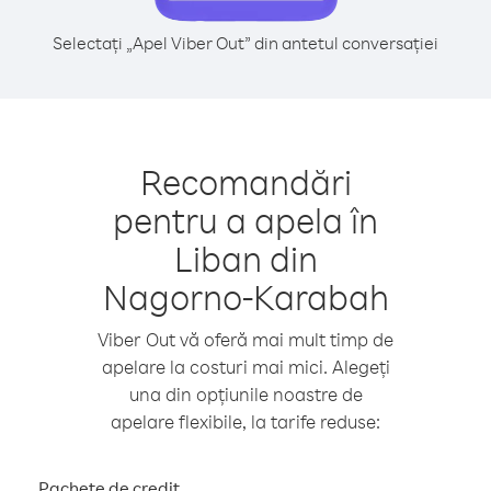
Selectați „Apel Viber Out” din antetul conversației
Recomandări
pentru a apela în
Liban din
Nagorno-Karabah
Viber Out vă oferă mai mult timp de
apelare la costuri mai mici. Alegeți
una din opțiunile noastre de
apelare flexibile, la tarife reduse:
Pachete de credit