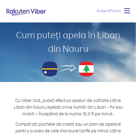
Autentificare
Togg
navig
Cum puteți apela în Liban
din Nauru
Cu Viber Out, puteți efectua apeluri de calitate către
Liban din Nauru.
Apelați orice număr din Liban – fix sau
mobil! – începând de la numai 15.0 ¢ pe minut.
Cumpărați pachete de credit sau un plan de apelare
pentru a avea de cele mai bune tarife pe minut către