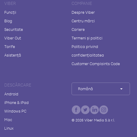
VIBER
COMPANIE
Funcții
Despre Viber
Blog
Centru mărci
Securitate
Cariere
Viber Out
Termeni și politici
Tarife
Politica privind
Asistență
confidențialitatea
Customer Complaints Code
DESCĂRCARE
Română
Android
iPhone & iPad
Windows PC
Mac
©
2026
Viber Media S.à r.l.
Linux