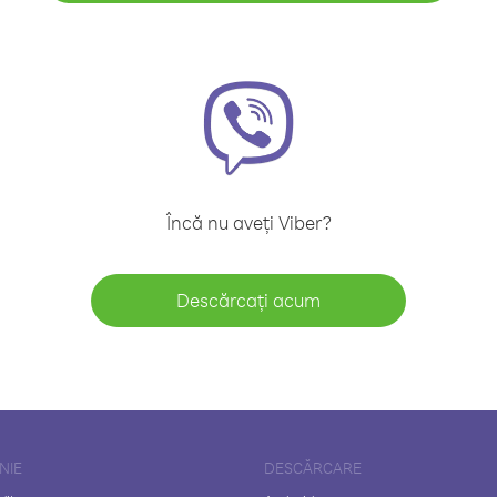
Încă nu aveți Viber?
Descărcați acum
NIE
DESCĂRCARE