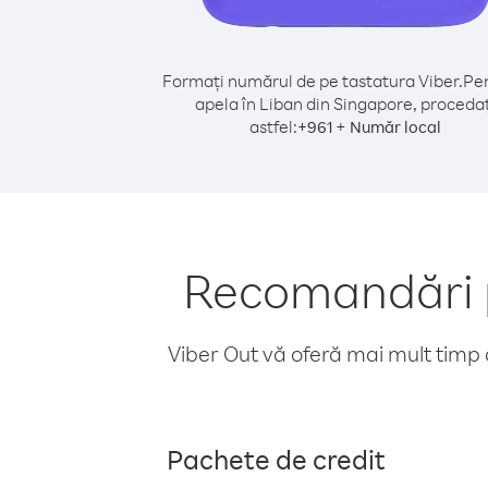
Formați numărul de pe tastatura Viber.
Pen
apela în Liban din Singapore, procedaț
astfel:
+
+
961
Număr local
Recomandări p
Viber Out vă oferă mai mult timp d
Pachete de credit