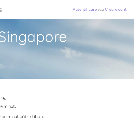
og
Autentificare
sau
Creare cont
 Singapore
ore.
pe minut.
 pe minut către Liban.