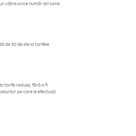
luri către orice număr din lume
 de 30 de zile la tarifele
 tarife reduse, fără a fi
elurilor pe care le efectuați