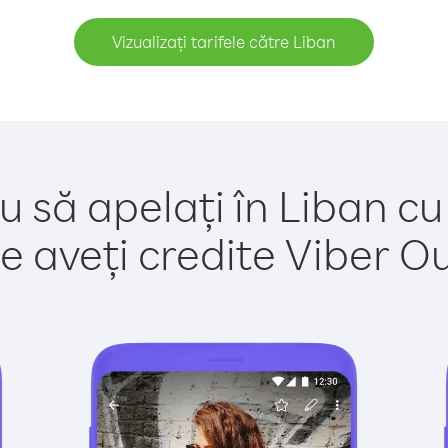
Vizualizați tarifele către Liban
u să apelați în Liban cu
e aveți credite Viber Out