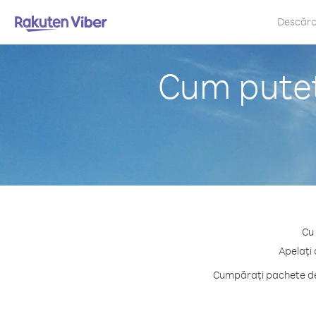
Descăr
Cum puteț
Cu 
Apelați 
Cumpărați pachete de 