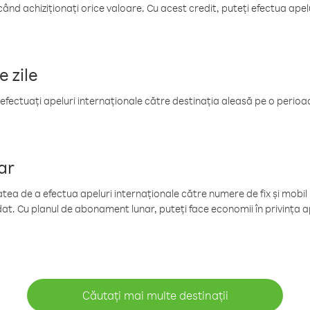
când achiziționați orice valoare. Cu acest credit, puteți efectua ape
e zile
efectuați apeluri internaționale către destinația aleasă pe o perioadă
ar
tea de a efectua apeluri internaționale către numere de fix și mobil la
at. Cu planul de abonament lunar, puteți face economii în privința ap
Căutați mai multe destinații