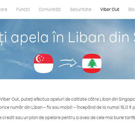
care
Funcții
Comunități
Securitate
Viber Out
Bl
i apela în Liban din
Viber Out, puteți efectua apeluri de calitate către Liban din Singap
orice număr din Liban – fix sau mobil! – începând de la numai 15.0 ¢ 
credit sau un plan de apelare pentru a avea de cele mai bune tarife