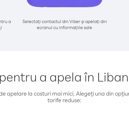
tru a
Selectați contactul din Viber și apelați din
i
ecranul cu informațiile sale
entru a apela în Liban
e apelare la costuri mai mici. Alegeți una din opțiuni
tarife reduse: