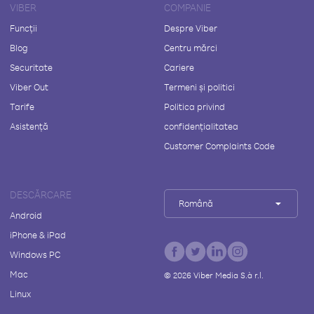
VIBER
COMPANIE
Funcții
Despre Viber
Blog
Centru mărci
Securitate
Cariere
Viber Out
Termeni și politici
Tarife
Politica privind
Asistență
confidențialitatea
Customer Complaints Code
DESCĂRCARE
Română
Android
iPhone & iPad
Windows PC
Mac
©
2026
Viber Media S.à r.l.
Linux