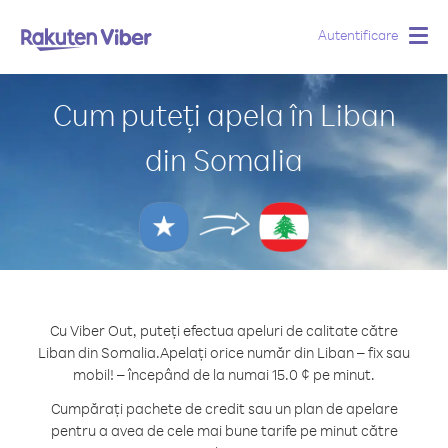
Autentificare
Togg
navig
Cum puteți apela în Liban
din Somalia
Cu Viber Out, puteți efectua apeluri de calitate către
Liban din Somalia.
Apelați orice număr din Liban – fix sau
mobil! – începând de la numai 15.0 ¢ pe minut.
Cumpărați pachete de credit sau un plan de apelare
pentru a avea de cele mai bune tarife pe minut către