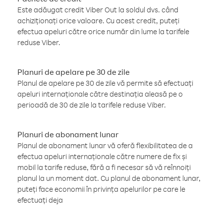
Este adăugat credit Viber Out la soldul dvs. când
achiziționați orice valoare. Cu acest credit, puteți
efectua apeluri către orice număr din lume la tarifele
reduse Viber.
Planuri de apelare pe 30 de zile
Planul de apelare pe 30 de zile vă permite să efectuați
apeluri internaționale către destinația aleasă pe o
perioadă de 30 de zile la tarifele reduse Viber.
Planuri de abonament lunar
Planul de abonament lunar vă oferă flexibilitatea de a
efectua apeluri internaționale către numere de fix și
mobil la tarife reduse, fără a fi necesar să vă reînnoiți
planul la un moment dat. Cu planul de abonament lunar,
puteți face economii în privința apelurilor pe care le
efectuați deja