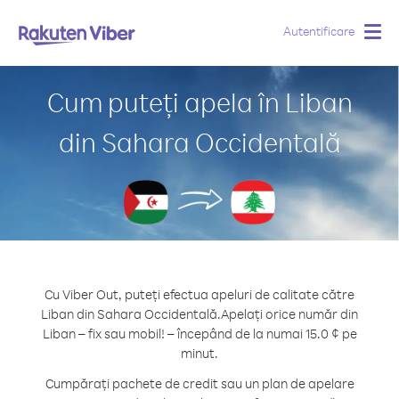
Autentificare
Togg
navig
Cum puteți apela în Liban
din Sahara Occidentală
Cu Viber Out, puteți efectua apeluri de calitate către
Liban din Sahara Occidentală.
Apelați orice număr din
Liban – fix sau mobil! – începând de la numai 15.0 ¢ pe
minut.
Cumpărați pachete de credit sau un plan de apelare