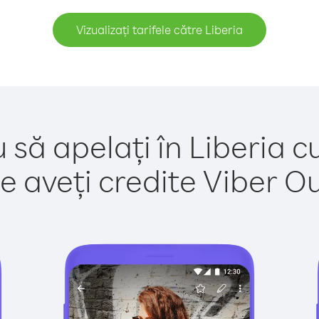
Vizualizați tarifele către Liberia
 să apelați în Liberia c
e aveți credite Viber Out