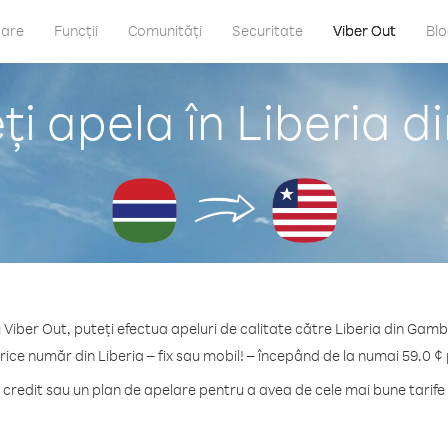
care
Funcții
Comunități
Securitate
Viber Out
Bl
i apela în Liberia 
 Viber Out, puteți efectua apeluri de calitate către Liberia din Gamb
rice număr din Liberia – fix sau mobil! – începând de la numai 59.0 ¢
redit sau un plan de apelare pentru a avea de cele mai bune tarife 