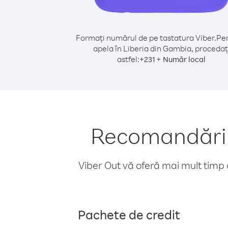
Formați numărul de pe tastatura Viber.
Pen
apela în Liberia din Gambia, procedaț
astfel:
+
+
231
Număr local
Recomandări p
Viber Out vă oferă mai mult timp d
Pachete de credit