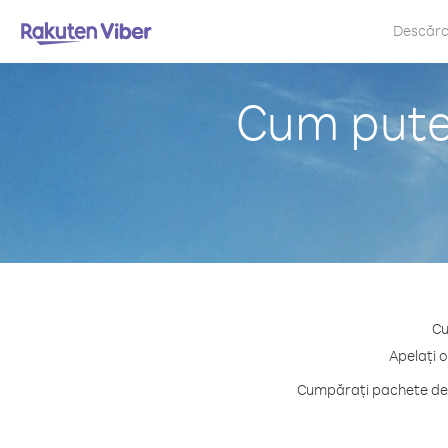
Descăr
Cum puteț
Cu
Apelați o
Cumpărați pachete de c