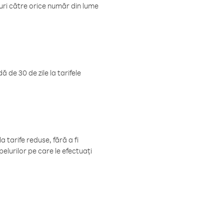
luri către orice număr din lume
 de 30 de zile la tarifele
 tarife reduse, fără a fi
elurilor pe care le efectuați