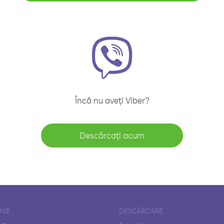
Încă nu aveți Viber?
Descărcați acum
NIE
DESCĂRCARE