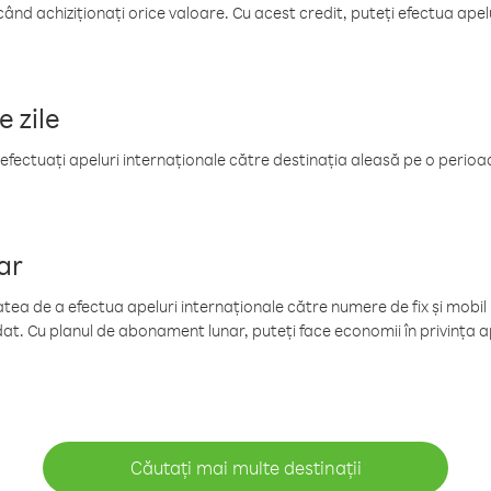
când achiziționați orice valoare. Cu acest credit, puteți efectua ape
e zile
efectuați apeluri internaționale către destinația aleasă pe o perioadă
ar
tea de a efectua apeluri internaționale către numere de fix și mobil la
at. Cu planul de abonament lunar, puteți face economii în privința ap
Căutați mai multe destinații