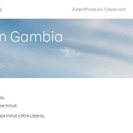
og
Autentificare
sau
Creare cont
din Gambia
ia.
 pe minut.
pe minut către Liberia.