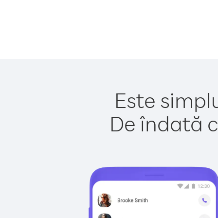
Este simplu
De îndată c