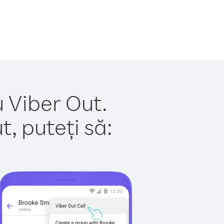
u Viber Out.
, puteți să: