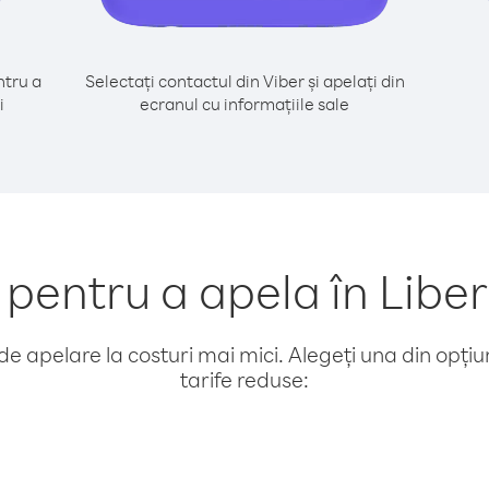
tru a
Selectați contactul din Viber și apelați din
i
ecranul cu informațiile sale
entru a apela în Libe
e apelare la costuri mai mici. Alegeți una din opțiuni
tarife reduse: