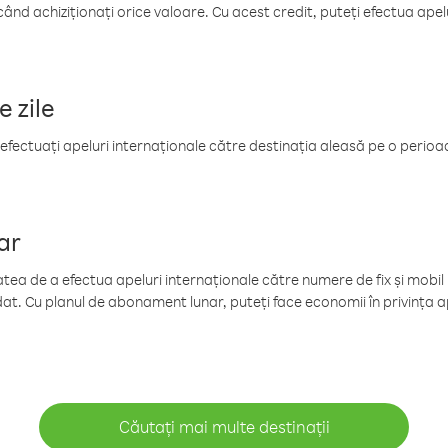
când achiziționați orice valoare. Cu acest credit, puteți efectua ape
e zile
efectuați apeluri internaționale către destinația aleasă pe o perioadă
ar
tea de a efectua apeluri internaționale către numere de fix și mobil la
at. Cu planul de abonament lunar, puteți face economii în privința ap
Căutați mai multe destinații