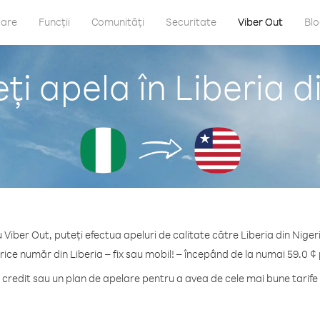
care
Funcții
Comunități
Securitate
Viber Out
Bl
i apela în Liberia d
 Viber Out, puteți efectua apeluri de calitate către Liberia din Niger
rice număr din Liberia – fix sau mobil! – începând de la numai 59.0 ¢
redit sau un plan de apelare pentru a avea de cele mai bune tarife 