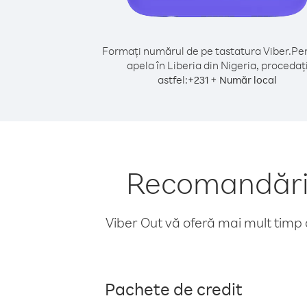
Formați numărul de pe tastatura Viber.
Pen
apela în Liberia din Nigeria, procedaț
astfel:
+
+
231
Număr local
Recomandări p
Viber Out vă oferă mai mult timp d
Pachete de credit