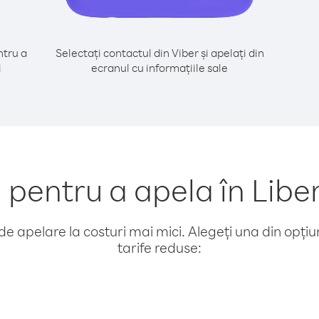
tru a
Selectați contactul din Viber și apelați din
i
ecranul cu informațiile sale
entru a apela în Liber
e apelare la costuri mai mici. Alegeți una din opțiuni
tarife reduse: