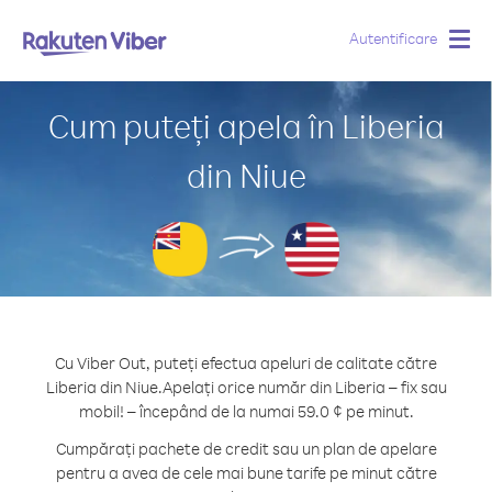
Autentificare
Togg
navig
Cum puteți apela în Liberia
din Niue
Cu Viber Out, puteți efectua apeluri de calitate către
Liberia din Niue.
Apelați orice număr din Liberia – fix sau
mobil! – începând de la numai 59.0 ¢ pe minut.
Cumpărați pachete de credit sau un plan de apelare
pentru a avea de cele mai bune tarife pe minut către