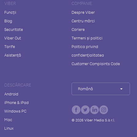
VIBER
COMPANIE
Funcții
Despre Viber
Blog
Centru mărci
Securitate
Cariere
Viber Out
Termeni și politici
Tarife
Politica privind
Asistență
confidențialitatea
Customer Complaints Code
DESCĂRCARE
Română
Android
iPhone & iPad
Windows PC
Mac
©
2026
Viber Media S.à r.l.
Linux