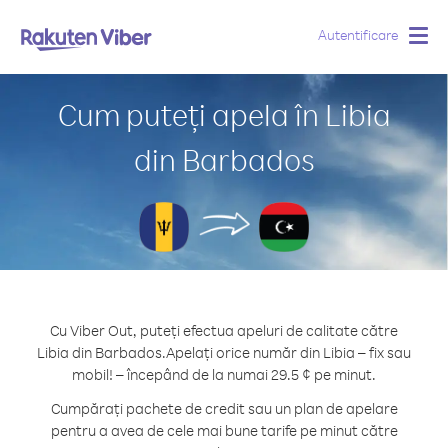
Autentificare
Togg
navig
Cum puteți apela în Libia
din Barbados
Cu Viber Out, puteți efectua apeluri de calitate către
Libia din Barbados.
Apelați orice număr din Libia – fix sau
mobil! – începând de la numai 29.5 ¢ pe minut.
Cumpărați pachete de credit sau un plan de apelare
pentru a avea de cele mai bune tarife pe minut către