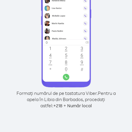
Formați numărul de pe tastatura Viber.
Pentru a
apela în Libia din Barbados, procedați
astfel:
+
+
218
Număr local