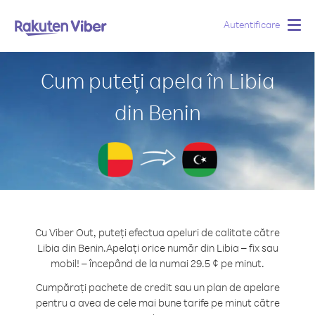
Autentificare
Togg
navig
Cum puteți apela în Libia
din Benin
Cu Viber Out, puteți efectua apeluri de calitate către
Libia din Benin.
Apelați orice număr din Libia – fix sau
mobil! – începând de la numai 29.5 ¢ pe minut.
Cumpărați pachete de credit sau un plan de apelare
pentru a avea de cele mai bune tarife pe minut către