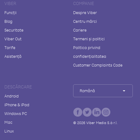
VIBER
COMPANIE
Funcții
Despre Viber
Blog
Centru mărci
Securitate
Cariere
Viber Out
Termeni și politici
Tarife
Politica privind
Asistență
confidențialitatea
Customer Complaints Code
DESCĂRCARE
Română
Android
iPhone & iPad
Windows PC
Mac
©
2026
Viber Media S.à r.l.
Linux