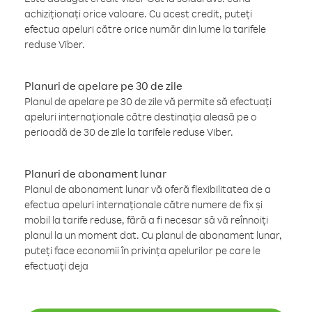
achiziționați orice valoare. Cu acest credit, puteți
efectua apeluri către orice număr din lume la tarifele
reduse Viber.
Planuri de apelare pe 30 de zile
Planul de apelare pe 30 de zile vă permite să efectuați
apeluri internaționale către destinația aleasă pe o
perioadă de 30 de zile la tarifele reduse Viber.
Planuri de abonament lunar
Planul de abonament lunar vă oferă flexibilitatea de a
efectua apeluri internaționale către numere de fix și
mobil la tarife reduse, fără a fi necesar să vă reînnoiți
planul la un moment dat. Cu planul de abonament lunar,
puteți face economii în privința apelurilor pe care le
efectuați deja