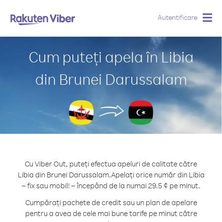
Autentificare
Togg
navig
Cum puteți apela în Libia
din Brunei Darussalam
Cu Viber Out, puteți efectua apeluri de calitate către
Libia din Brunei Darussalam.
Apelați orice număr din Libia
– fix sau mobil! – începând de la numai 29.5 ¢ pe minut.
Cumpărați pachete de credit sau un plan de apelare
pentru a avea de cele mai bune tarife pe minut către