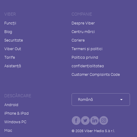
VIBER
COMPANIE
Funcții
Despre Viber
Blog
Centru mărci
Securitate
Cariere
Viber Out
Termeni și politici
Tarife
Politica privind
Asistență
confidențialitatea
Customer Complaints Code
DESCĂRCARE
Română
Android
iPhone & iPad
Windows PC
Mac
©
2026
Viber Media S.à r.l.