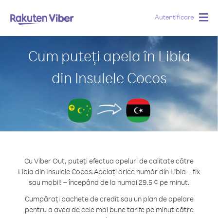
Autentificare
Togg
navig
Cum puteți apela în Libia
din Insulele Cocos
Cu Viber Out, puteți efectua apeluri de calitate către
Libia din Insulele Cocos.
Apelați orice număr din Libia – fix
sau mobil! – începând de la numai 29.5 ¢ pe minut.
Cumpărați pachete de credit sau un plan de apelare
pentru a avea de cele mai bune tarife pe minut către