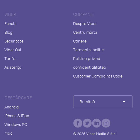
VIBER
COMPANIE
Funcții
Despre Viber
Blog
Centru mărci
Securitate
Cariere
Viber Out
Termeni și politici
Tarife
Politica privind
Asistență
confidențialitatea
Customer Complaints Code
DESCĂRCARE
Română
Android
iPhone & iPad
Windows PC
Mac
©
2026
Viber Media S.à r.l.