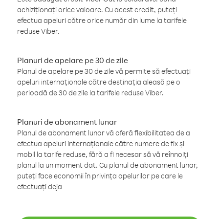
achiziționați orice valoare. Cu acest credit, puteți
efectua apeluri către orice număr din lume la tarifele
reduse Viber.
Planuri de apelare pe 30 de zile
Planul de apelare pe 30 de zile vă permite să efectuați
apeluri internaționale către destinația aleasă pe o
perioadă de 30 de zile la tarifele reduse Viber.
Planuri de abonament lunar
Planul de abonament lunar vă oferă flexibilitatea de a
efectua apeluri internaționale către numere de fix și
mobil la tarife reduse, fără a fi necesar să vă reînnoiți
planul la un moment dat. Cu planul de abonament lunar,
puteți face economii în privința apelurilor pe care le
efectuați deja