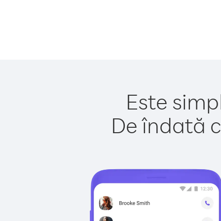
Este simpl
De îndată c