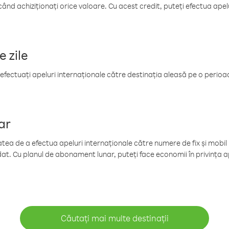
când achiziționați orice valoare. Cu acest credit, puteți efectua ape
e zile
efectuați apeluri internaționale către destinația aleasă pe o perioadă
ar
tea de a efectua apeluri internaționale către numere de fix și mobil la
at. Cu planul de abonament lunar, puteți face economii în privința ap
Căutați mai multe destinații