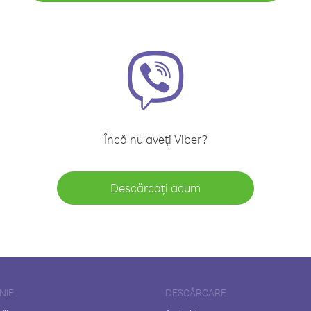
Încă nu aveți Viber?
Descărcați acum
NIE
DESCĂRCARE