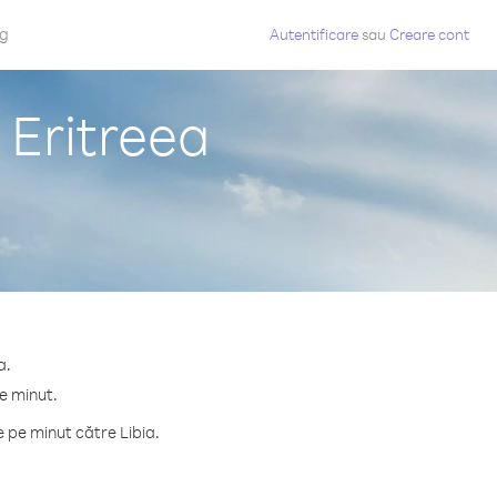
og
Autentificare
sau
Creare cont
 Eritreea
a.
pe minut.
 pe minut către Libia.