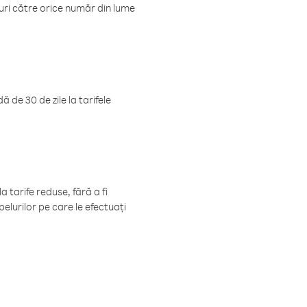
luri către orice număr din lume
 de 30 de zile la tarifele
 tarife reduse, fără a fi
elurilor pe care le efectuați