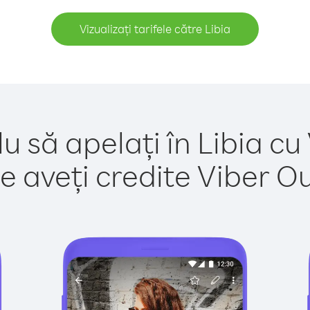
Vizualizați tarifele către Libia
u să apelați în Libia cu
e aveți credite Viber Out