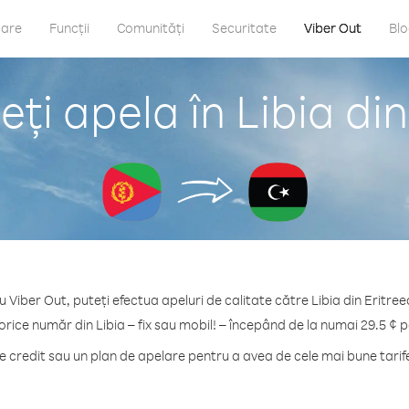
care
Funcții
Comunități
Securitate
Viber Out
Bl
ți apela în Libia din
u Viber Out, puteți efectua apeluri de calitate către Libia din Eritree
orice număr din Libia – fix sau mobil! – începând de la numai 29.5 ¢ 
credit sau un plan de apelare pentru a avea de cele mai bune tarife