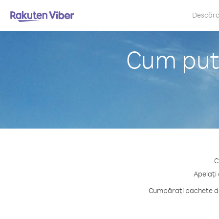
Descăr
Cum pute
C
Apelați 
Cumpărați pachete de 