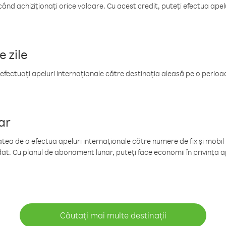
când achiziționați orice valoare. Cu acest credit, puteți efectua ape
e zile
efectuați apeluri internaționale către destinația aleasă pe o perioadă
ar
tea de a efectua apeluri internaționale către numere de fix și mobil la
at. Cu planul de abonament lunar, puteți face economii în privința ap
Căutați mai multe destinații