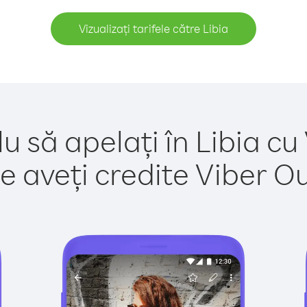
Vizualizați tarifele către Libia
u să apelați în Libia cu
e aveți credite Viber Out