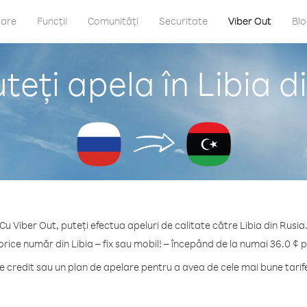
care
Funcții
Comunități
Securitate
Viber Out
Bl
eți apela în Libia d
Cu Viber Out, puteți efectua apeluri de calitate către Libia din Rusia
orice număr din Libia – fix sau mobil! – începând de la numai 36.0 ¢ 
credit sau un plan de apelare pentru a avea de cele mai bune tarife