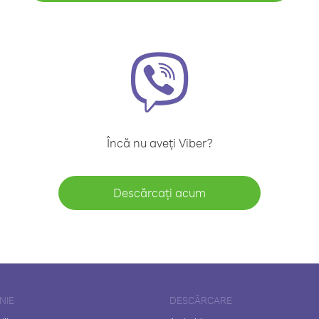
Încă nu aveți Viber?
Descărcați acum
NIE
DESCĂRCARE