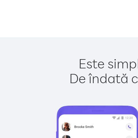
Este simpl
De îndată c