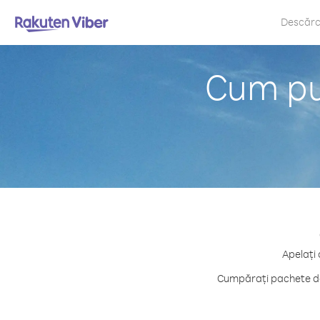
Descăr
Cum put
Apelați 
Cumpărați pachete de 