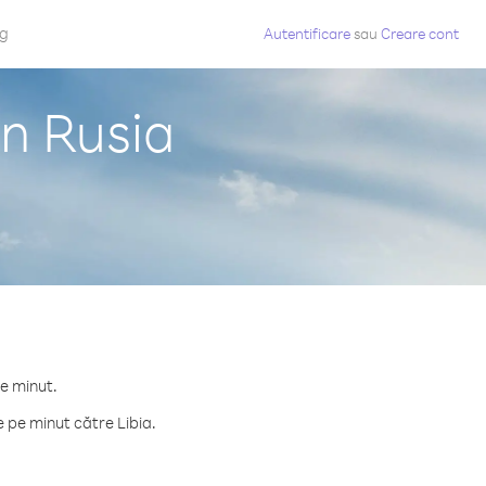
og
Autentificare
sau
Creare cont
in Rusia
.
pe minut.
 pe minut către Libia.