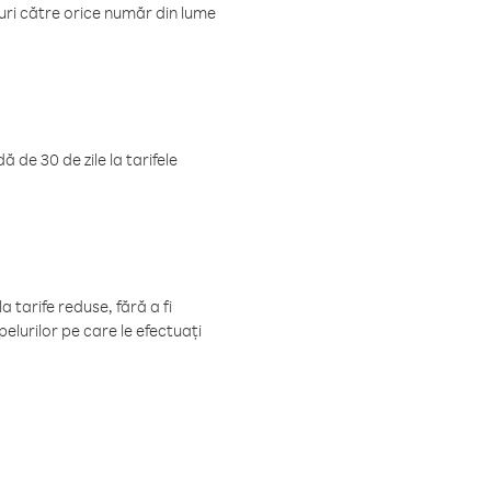
luri către orice număr din lume
 de 30 de zile la tarifele
 tarife reduse, fără a fi
elurilor pe care le efectuați