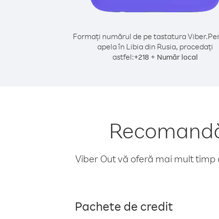
Formați numărul de pe tastatura Viber.
Pen
apela în Libia din Rusia, procedați
astfel:
+
+
218
Număr local
Recomandări
Viber Out vă oferă mai mult timp d
Pachete de credit