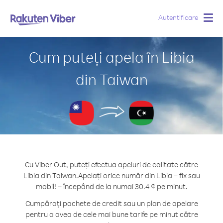
Autentificare
Togg
navig
Cum puteți apela în Libia
din Taiwan
Cu Viber Out, puteți efectua apeluri de calitate către
Libia din Taiwan.
Apelați orice număr din Libia – fix sau
mobil! – începând de la numai 30.4 ¢ pe minut.
Cumpărați pachete de credit sau un plan de apelare
pentru a avea de cele mai bune tarife pe minut către