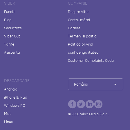
VIBER
COMPANIE
Funcții
Despre Viber
Blog
Centru mărci
Securitate
Cariere
Viber Out
Termeni și politici
Tarife
Politica privind
Asistență
confidențialitatea
Customer Complaints Code
DESCĂRCARE
Română
Android
iPhone & iPad
Windows PC
Mac
©
2026
Viber Media S.à r.l.
Linux