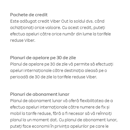
Pachete de credit
Este adăugat credit Viber Out la soldul dvs. când
achiziționați orice valoare. Cu acest credit, puteți
efectua apeluri către orice număr din lume la tarifele
reduse Viber.
Planuri de apelare pe 30 de zile
Planul de apelare pe 30 de zile vă permite să efectuați
apeluri internaționale către destinația aleasă pe o
perioadă de 30 de zile la tarifele reduse Viber.
Planuri de abonament lunar
Planul de abonament lunar vă oferă flexibilitatea de a
efectua apeluri internaționale către numere de fix și
mobil la tarife reduse, fără a fi necesar să vă reînnoiți
planul la un moment dat. Cu planul de abonament lunar,
puteți face economii în privința apelurilor pe care le