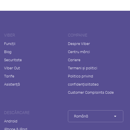
VIBER
COMPANIE
Funcții
Despre Viber
Blog
Centru mărci
Securitate
Cariere
Viber Out
Termeni și politici
Tarife
Politica privind
Asistență
confidențialitatea
Customer Complaints Code
DESCĂRCARE
Română
Android
iPhone & iPad