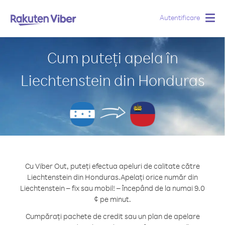
Autentificare
Togg
navig
Cum puteți apela în
Liechtenstein din Honduras
Cu Viber Out, puteți efectua apeluri de calitate către
Liechtenstein din Honduras.
Apelați orice număr din
Liechtenstein – fix sau mobil! – începând de la numai 9.0
¢ pe minut.
Cumpărați pachete de credit sau un plan de apelare