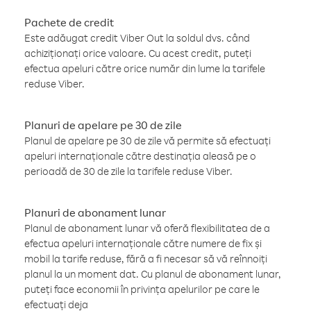
Pachete de credit
Este adăugat credit Viber Out la soldul dvs. când
achiziționați orice valoare. Cu acest credit, puteți
efectua apeluri către orice număr din lume la tarifele
reduse Viber.
Planuri de apelare pe 30 de zile
Planul de apelare pe 30 de zile vă permite să efectuați
apeluri internaționale către destinația aleasă pe o
perioadă de 30 de zile la tarifele reduse Viber.
Planuri de abonament lunar
Planul de abonament lunar vă oferă flexibilitatea de a
efectua apeluri internaționale către numere de fix și
mobil la tarife reduse, fără a fi necesar să vă reînnoiți
planul la un moment dat. Cu planul de abonament lunar,
puteți face economii în privința apelurilor pe care le
efectuați deja