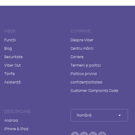
VIBER
COMPANIE
Funcții
Despre Viber
Blog
Centru mărci
Securitate
Cariere
Viber Out
Termeni și politici
Tarife
Politica privind
Asistență
confidențialitatea
Customer Complaints Code
DESCĂRCARE
Română
Android
iPhone & iPad