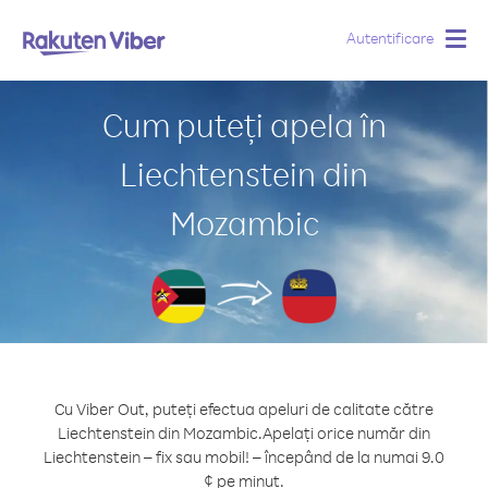
Autentificare
Togg
navig
Cum puteți apela în
Liechtenstein din
Mozambic
Cu Viber Out, puteți efectua apeluri de calitate către
Liechtenstein din Mozambic.
Apelați orice număr din
Liechtenstein – fix sau mobil! – începând de la numai 9.0
¢ pe minut.