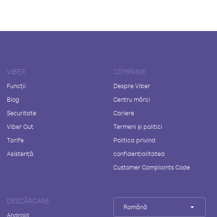
VIBER
COMPANIE
Funcții
Despre Viber
Blog
Centru mărci
Securitate
Cariere
Viber Out
Termeni și politici
Tarife
Politica privind
Asistență
confidențialitatea
Customer Complaints Code
DESCĂRCARE
Română
Android