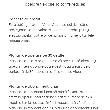
apelare flexibile, la tarife reduse:
Pachete de credit
Este adăugat credit Viber Out la soldul dvs. când
achiziționați orice valoare. Cu acest credit, puteți
efectua apeluri către orice număr din lume la tarifele
reduse Viber.
Planuri de apelare pe 30 de zile
Planul de apelare pe 30 de zile vă permite să efectuați
apeluri internaționale către destinația aleasă pe o
perioadă de 30 de zile la tarifele reduse Viber.
Planuri de abonament lunar
Planul de abonament lunar vă oferă flexibilitatea de a
efectua apeluri internaționale către numere de fix și
mobil la tarife reduse, fără a fi necesar să vă reînnoiți
planul la un moment dat. Cu planul de abonament lunar,