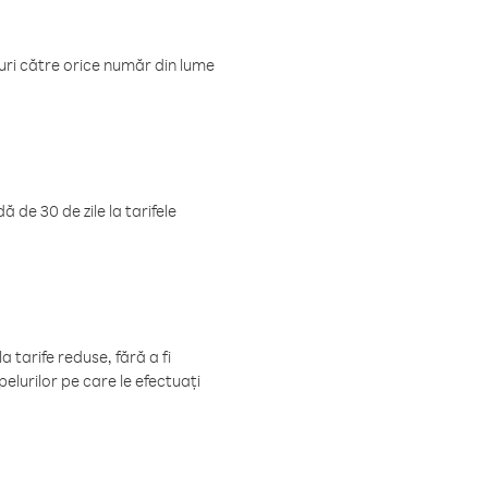
luri către orice număr din lume
 de 30 de zile la tarifele
 tarife reduse, fără a fi
elurilor pe care le efectuați