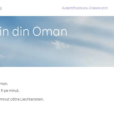
og
Autentificare
sau
Creare cont
ein din Oman
Oman.
 ¢ pe minut.
minut către Liechtenstein.