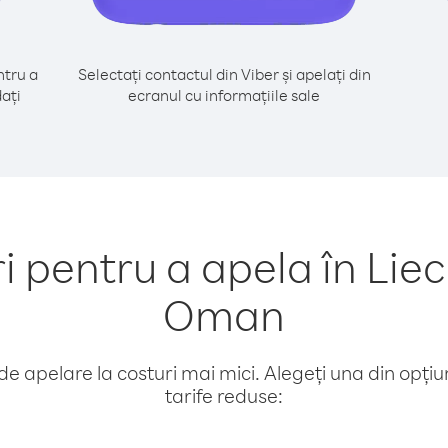
tru a
Selectați contactul din Viber și apelați din
ați
ecranul cu informațiile sale
pentru a apela în Liec
Oman
e apelare la costuri mai mici. Alegeți una din opțiuni
tarife reduse: