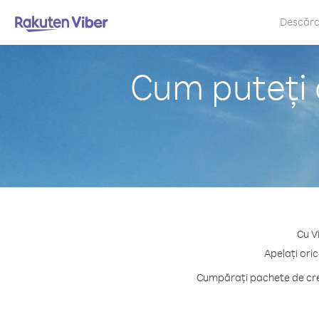
Descăr
Cum puteți 
Cu V
Apelați ori
Cumpărați pachete de cred