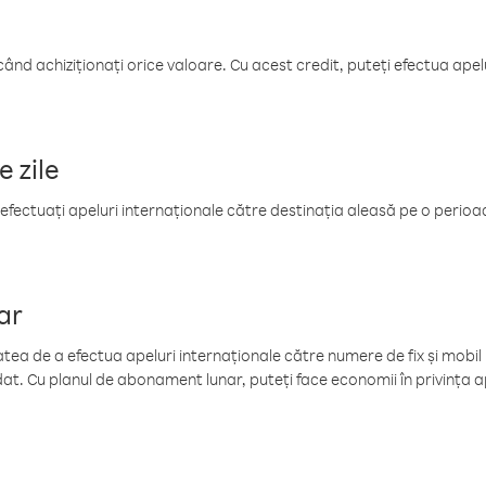
când achiziționați orice valoare. Cu acest credit, puteți efectua ape
e zile
efectuați apeluri internaționale către destinația aleasă pe o perioadă
ar
tea de a efectua apeluri internaționale către numere de fix și mobil la
at. Cu planul de abonament lunar, puteți face economii în privința ap