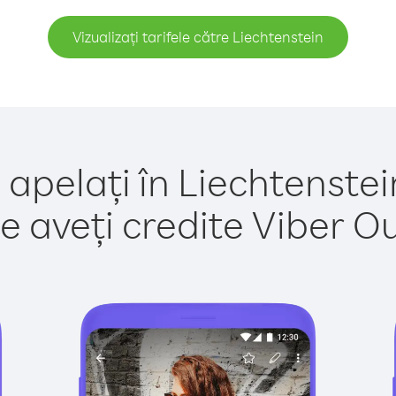
Vizualizați tarifele către Liechtenstein
 apelați în Liechtenstei
e aveți credite Viber Out