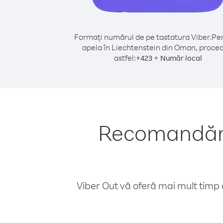
Formați numărul de pe tastatura Viber.
Pen
apela în Liechtenstein din Oman, proced
astfel:
+
+
423
Număr local
Recomandări 
Viber Out vă oferă mai mult timp d