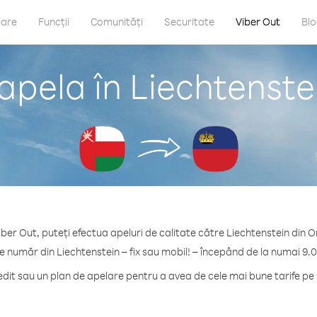
care
Funcții
Comunități
Securitate
Viber Out
Bl
apela în Liechtenst
iber Out, puteți efectua apeluri de calitate către Liechtenstein din 
ce număr din Liechtenstein – fix sau mobil! – începând de la numai 9.0
it sau un plan de apelare pentru a avea de cele mai bune tarife pe 