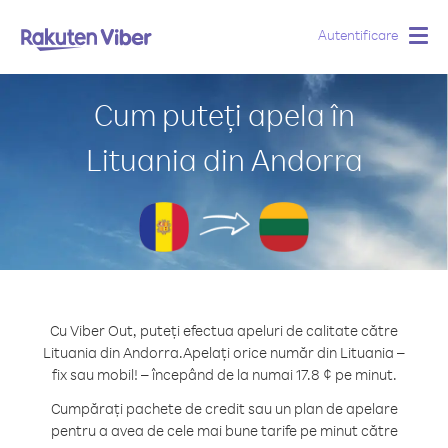
Autentificare
Togg
navig
Cum puteți apela în
Lituania din Andorra
Cu Viber Out, puteți efectua apeluri de calitate către
Lituania din Andorra.
Apelați orice număr din Lituania –
fix sau mobil! – începând de la numai 17.8 ¢ pe minut.
Cumpărați pachete de credit sau un plan de apelare
pentru a avea de cele mai bune tarife pe minut către