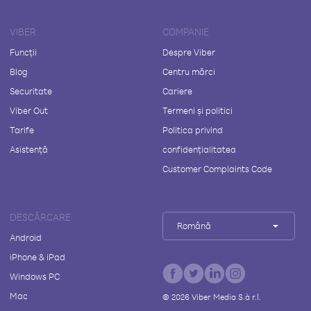
VIBER
COMPANIE
Funcții
Despre Viber
Blog
Centru mărci
Securitate
Cariere
Viber Out
Termeni și politici
Tarife
Politica privind
Asistență
confidențialitatea
Customer Complaints Code
DESCĂRCARE
Română
Android
iPhone & iPad
Windows PC
Mac
©
2026
Viber Media S.à r.l.