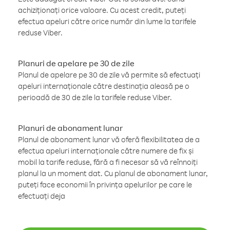
achiziționați orice valoare. Cu acest credit, puteți
efectua apeluri către orice număr din lume la tarifele
reduse Viber.
Planuri de apelare pe 30 de zile
Planul de apelare pe 30 de zile vă permite să efectuați
apeluri internaționale către destinația aleasă pe o
perioadă de 30 de zile la tarifele reduse Viber.
Planuri de abonament lunar
Planul de abonament lunar vă oferă flexibilitatea de a
efectua apeluri internaționale către numere de fix și
mobil la tarife reduse, fără a fi necesar să vă reînnoiți
planul la un moment dat. Cu planul de abonament lunar,
puteți face economii în privința apelurilor pe care le
efectuați deja