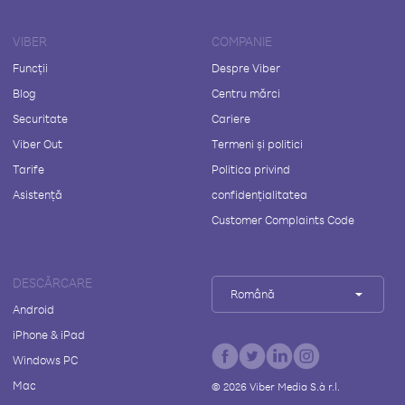
VIBER
COMPANIE
Funcții
Despre Viber
Blog
Centru mărci
Securitate
Cariere
Viber Out
Termeni și politici
Tarife
Politica privind
Asistență
confidențialitatea
Customer Complaints Code
DESCĂRCARE
Română
Android
iPhone & iPad
Windows PC
Mac
©
2026
Viber Media S.à r.l.