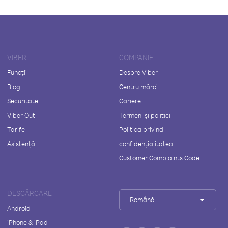
VIBER
COMPANIE
Funcții
Despre Viber
Blog
Centru mărci
Securitate
Cariere
Viber Out
Termeni și politici
Tarife
Politica privind
Asistență
confidențialitatea
Customer Complaints Code
DESCĂRCARE
Română
Android
iPhone & iPad