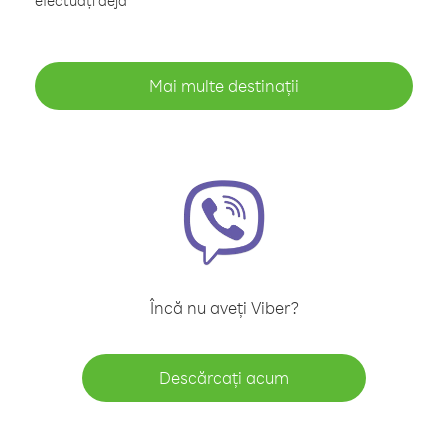
efectuați deja
Mai multe destinații
Încă nu aveți Viber?
Descărcați acum