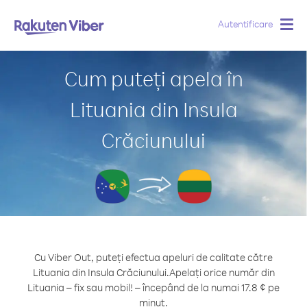
Autentificare
Togg
navig
Cum puteți apela în
Lituania din Insula
Crăciunului
Cu Viber Out, puteți efectua apeluri de calitate către
Lituania din Insula Crăciunului.
Apelați orice număr din
Lituania – fix sau mobil! – începând de la numai 17.8 ¢ pe
minut.