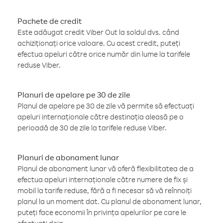
Pachete de credit
Este adăugat credit Viber Out la soldul dvs. când
achiziționați orice valoare. Cu acest credit, puteți
efectua apeluri către orice număr din lume la tarifele
reduse Viber.
Planuri de apelare pe 30 de zile
Planul de apelare pe 30 de zile vă permite să efectuați
apeluri internaționale către destinația aleasă pe o
perioadă de 30 de zile la tarifele reduse Viber.
Planuri de abonament lunar
Planul de abonament lunar vă oferă flexibilitatea de a
efectua apeluri internaționale către numere de fix și
mobil la tarife reduse, fără a fi necesar să vă reînnoiți
planul la un moment dat. Cu planul de abonament lunar,
puteți face economii în privința apelurilor pe care le