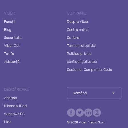
VIBER
COMPANIE
Funcții
Despre Viber
Blog
Centru mărci
Securitate
Cariere
Viber Out
Termeni și politici
Tarife
Politica privind
Asistență
confidențialitatea
Customer Complaints Code
DESCĂRCARE
Română
Android
iPhone & iPad
Windows PC
Mac
©
2026
Viber Media S.à r.l.