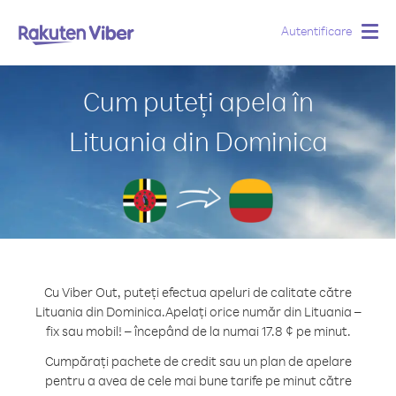
Autentificare
Togg
navig
Cum puteți apela în
Lituania din Dominica
Cu Viber Out, puteți efectua apeluri de calitate către
Lituania din Dominica.
Apelați orice număr din Lituania –
fix sau mobil! – începând de la numai 17.8 ¢ pe minut.
Cumpărați pachete de credit sau un plan de apelare
pentru a avea de cele mai bune tarife pe minut către