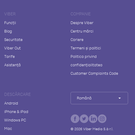
VIBER
COMPANIE
Funcții
Despre Viber
Blog
Centru mărci
Securitate
Cariere
Viber Out
Termeni și politici
Tarife
Politica privind
Asistență
confidențialitatea
Customer Complaints Code
DESCĂRCARE
Română
Android
iPhone & iPad
Windows PC
Mac
©
2026
Viber Media S.à r.l.