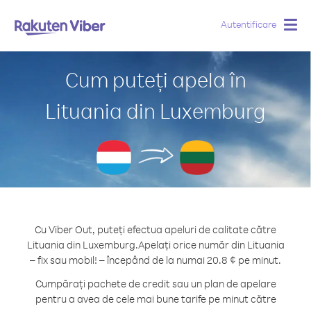
Autentificare
Togg
navig
Cum puteți apela în
Lituania din Luxemburg
Cu Viber Out, puteți efectua apeluri de calitate către
Lituania din Luxemburg.
Apelați orice număr din Lituania
– fix sau mobil! – începând de la numai 20.8 ¢ pe minut.
Cumpărați pachete de credit sau un plan de apelare
pentru a avea de cele mai bune tarife pe minut către