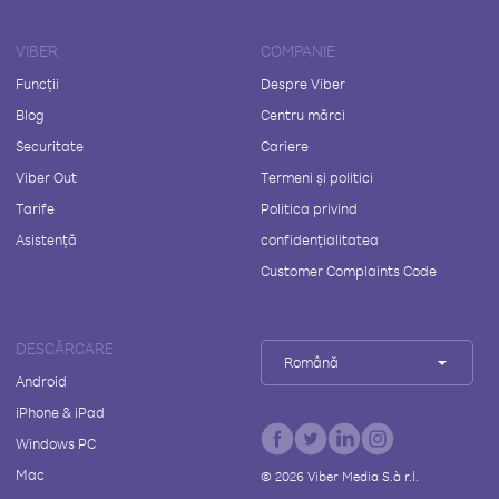
VIBER
COMPANIE
Funcții
Despre Viber
Blog
Centru mărci
Securitate
Cariere
Viber Out
Termeni și politici
Tarife
Politica privind
Asistență
confidențialitatea
Customer Complaints Code
DESCĂRCARE
Română
Android
iPhone & iPad
Windows PC
Mac
©
2026
Viber Media S.à r.l.