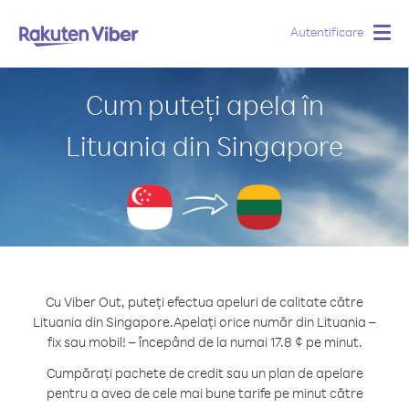
Autentificare
Togg
navig
Cum puteți apela în
Lituania din Singapore
Cu Viber Out, puteți efectua apeluri de calitate către
Lituania din Singapore.
Apelați orice număr din Lituania –
fix sau mobil! – începând de la numai 17.8 ¢ pe minut.
Cumpărați pachete de credit sau un plan de apelare
pentru a avea de cele mai bune tarife pe minut către