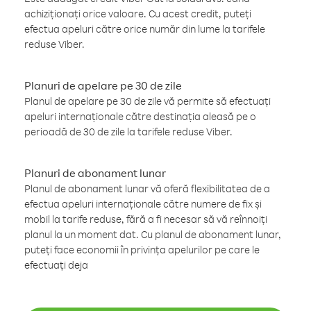
achiziționați orice valoare. Cu acest credit, puteți
efectua apeluri către orice număr din lume la tarifele
reduse Viber.
Planuri de apelare pe 30 de zile
Planul de apelare pe 30 de zile vă permite să efectuați
apeluri internaționale către destinația aleasă pe o
perioadă de 30 de zile la tarifele reduse Viber.
Planuri de abonament lunar
Planul de abonament lunar vă oferă flexibilitatea de a
efectua apeluri internaționale către numere de fix și
mobil la tarife reduse, fără a fi necesar să vă reînnoiți
planul la un moment dat. Cu planul de abonament lunar,
puteți face economii în privința apelurilor pe care le
efectuați deja