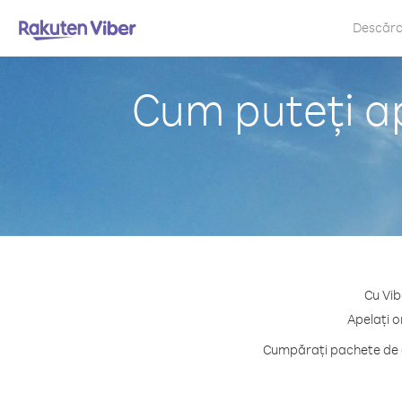
Descăr
Cum puteți ap
Cu Vib
Apelați o
Cumpărați pachete de cr