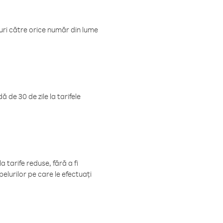
luri către orice număr din lume
 de 30 de zile la tarifele
 tarife reduse, fără a fi
elurilor pe care le efectuați