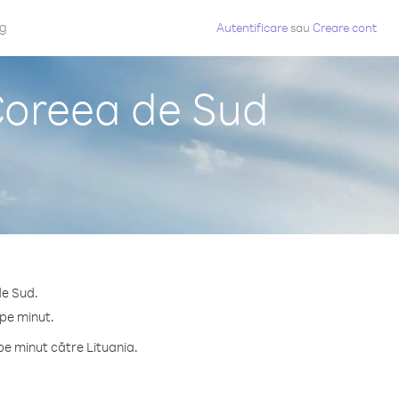
og
Autentificare
sau
Creare cont
 Coreea de Sud
de Sud.
 pe minut.
pe minut către Lituania.