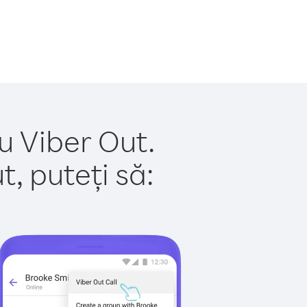
cu Viber Out.
, puteți să: