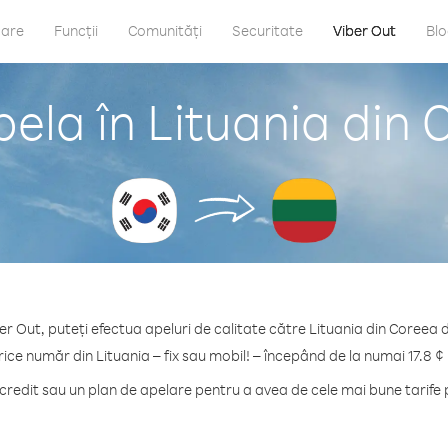
care
Funcții
Comunități
Securitate
Viber Out
Bl
ela în Lituania din
er Out, puteți efectua apeluri de calitate către Lituania din Coreea 
rice număr din Lituania – fix sau mobil! – începând de la numai 17.8 ¢
edit sau un plan de apelare pentru a avea de cele mai bune tarife 