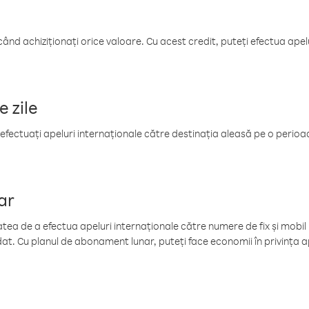
când achiziționați orice valoare. Cu acest credit, puteți efectua ape
e zile
efectuați apeluri internaționale către destinația aleasă pe o perioadă
ar
tea de a efectua apeluri internaționale către numere de fix și mobil la
at. Cu planul de abonament lunar, puteți face economii în privința ap