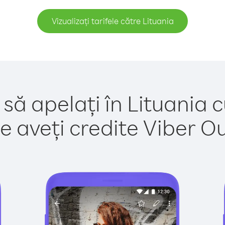
Vizualizați tarifele către Lituania
să apelați în Lituania 
e aveți credite Viber Out