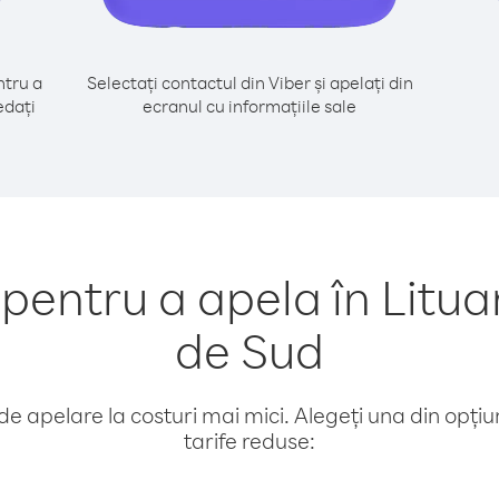
tru a
Selectați contactul din Viber și apelați din
edați
ecranul cu informațiile sale
entru a apela în Litua
de Sud
e apelare la costuri mai mici. Alegeți una din opțiuni
tarife reduse: