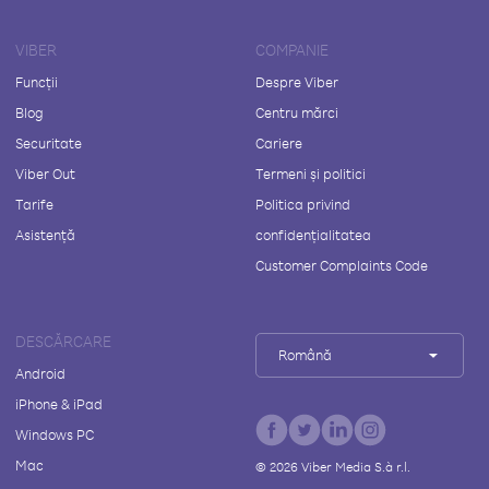
VIBER
COMPANIE
Funcții
Despre Viber
Blog
Centru mărci
Securitate
Cariere
Viber Out
Termeni și politici
Tarife
Politica privind
Asistență
confidențialitatea
Customer Complaints Code
DESCĂRCARE
Română
Android
iPhone & iPad
Windows PC
Mac
©
2026
Viber Media S.à r.l.