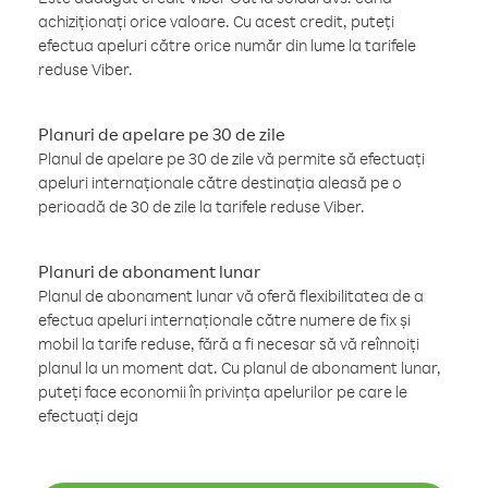
achiziționați orice valoare. Cu acest credit, puteți
efectua apeluri către orice număr din lume la tarifele
reduse Viber.
Planuri de apelare pe 30 de zile
Planul de apelare pe 30 de zile vă permite să efectuați
apeluri internaționale către destinația aleasă pe o
perioadă de 30 de zile la tarifele reduse Viber.
Planuri de abonament lunar
Planul de abonament lunar vă oferă flexibilitatea de a
efectua apeluri internaționale către numere de fix și
mobil la tarife reduse, fără a fi necesar să vă reînnoiți
planul la un moment dat. Cu planul de abonament lunar,
puteți face economii în privința apelurilor pe care le
efectuați deja