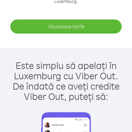
Luxemburg.
Vizualizare tarife
Este simplu să apelați în
Luxemburg cu Viber Out.
De îndată ce aveți credite
Viber Out, puteți să: