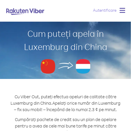
Autentificare
Togg
navig
Cum puteți apela în
Luxemburg din China
Cu Viber Out, puteți efectua apeluri de calitate către
Luxemburg din China.
Apelați orice număr din Luxemburg
– fix sau mobil! – începând de la numai 2.3 ¢ pe minut.
Cumpărați pachete de credit sau un plan de apelare
pentru a avea de cele mai bune tarife pe minut către