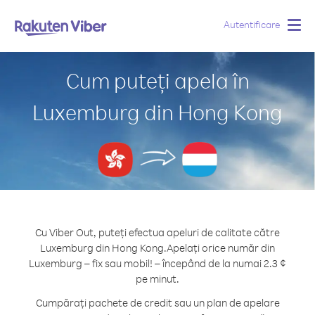
Autentificare
Togg
navig
Cum puteți apela în
Luxemburg din Hong Kong
Cu Viber Out, puteți efectua apeluri de calitate către
Luxemburg din Hong Kong.
Apelați orice număr din
Luxemburg – fix sau mobil! – începând de la numai 2.3 ¢
pe minut.
Cumpărați pachete de credit sau un plan de apelare