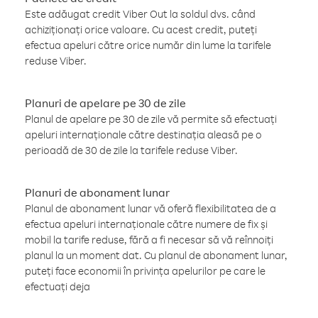
Este adăugat credit Viber Out la soldul dvs. când
achiziționați orice valoare. Cu acest credit, puteți
efectua apeluri către orice număr din lume la tarifele
reduse Viber.
Planuri de apelare pe 30 de zile
Planul de apelare pe 30 de zile vă permite să efectuați
apeluri internaționale către destinația aleasă pe o
perioadă de 30 de zile la tarifele reduse Viber.
Planuri de abonament lunar
Planul de abonament lunar vă oferă flexibilitatea de a
efectua apeluri internaționale către numere de fix și
mobil la tarife reduse, fără a fi necesar să vă reînnoiți
planul la un moment dat. Cu planul de abonament lunar,
puteți face economii în privința apelurilor pe care le
efectuați deja