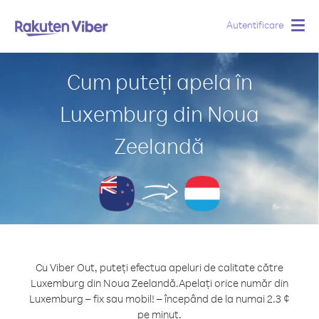
Autentificare
Togg
navig
Cum puteți apela în
Luxemburg din Noua
Zeelandă
Cu Viber Out, puteți efectua apeluri de calitate către
Luxemburg din Noua Zeelandă.
Apelați orice număr din
Luxemburg – fix sau mobil! – începând de la numai 2.3 ¢
pe minut.