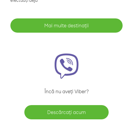
efectuați deja
Mai multe destinații
Încă nu aveți Viber?
Descărcați acum