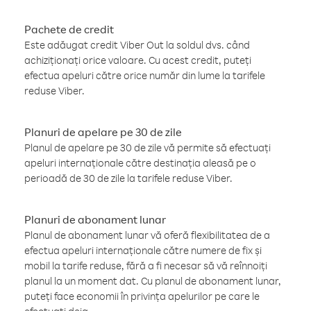
Pachete de credit
Este adăugat credit Viber Out la soldul dvs. când
achiziționați orice valoare. Cu acest credit, puteți
efectua apeluri către orice număr din lume la tarifele
reduse Viber.
Planuri de apelare pe 30 de zile
Planul de apelare pe 30 de zile vă permite să efectuați
apeluri internaționale către destinația aleasă pe o
perioadă de 30 de zile la tarifele reduse Viber.
Planuri de abonament lunar
Planul de abonament lunar vă oferă flexibilitatea de a
efectua apeluri internaționale către numere de fix și
mobil la tarife reduse, fără a fi necesar să vă reînnoiți
planul la un moment dat. Cu planul de abonament lunar,
puteți face economii în privința apelurilor pe care le