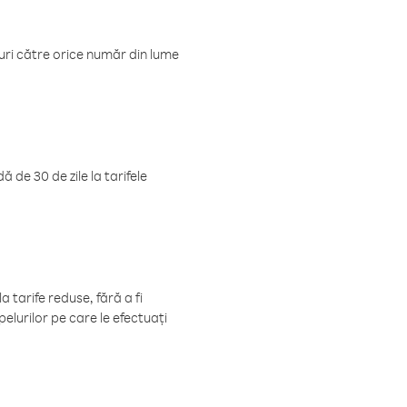
luri către orice număr din lume
 de 30 de zile la tarifele
 tarife reduse, fără a fi
elurilor pe care le efectuați