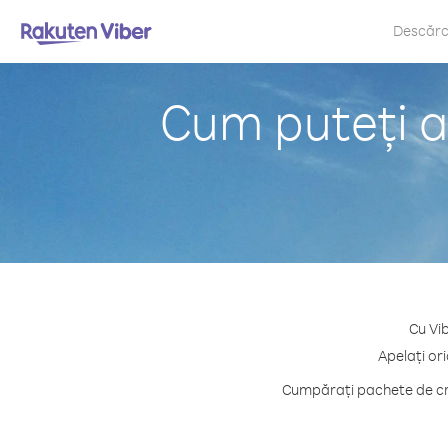
Descăr
Cum puteți a
Cu Vi
Apelați or
Cumpărați pachete de cre