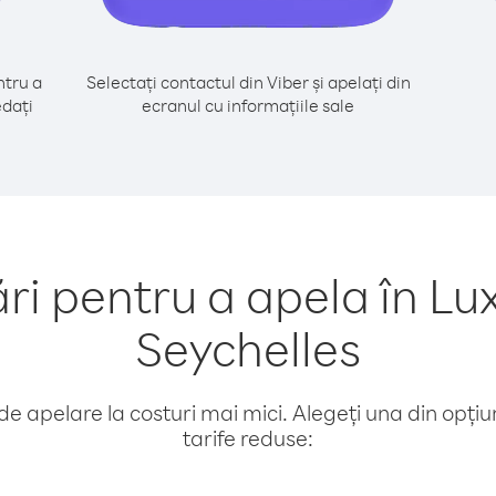
tru a
Selectați contactul din Viber și apelați din
edați
ecranul cu informațiile sale
i pentru a apela în Lu
Seychelles
e apelare la costuri mai mici. Alegeți una din opțiuni
tarife reduse: