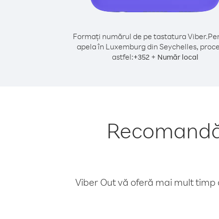
Formați numărul de pe tastatura Viber.
Pen
apela în Luxemburg din Seychelles, proc
astfel:
+
+
352
Număr local
Recomandăr
Viber Out vă oferă mai mult timp d