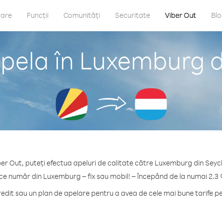
care
Funcții
Comunități
Securitate
Viber Out
Bl
pela în Luxemburg d
ber Out, puteți efectua apeluri de calitate către Luxemburg din Seych
ice număr din Luxemburg – fix sau mobil! – începând de la numai 2.3 
dit sau un plan de apelare pentru a avea de cele mai bune tarife 