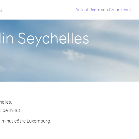
og
Autentificare
sau
Creare cont
in Seychelles
elles.
¢ pe minut.
pe minut către Luxemburg.