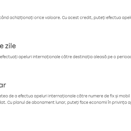
când achiziționați orice valoare. Cu acest credit, puteți efectua ape
e zile
efectuați apeluri internaționale către destinația aleasă pe o perioadă
ar
tea de a efectua apeluri internaționale către numere de fix și mobil la
at. Cu planul de abonament lunar, puteți face economii în privința ap