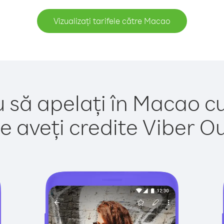
Vizualizați tarifele către Macao
u să apelați în Macao cu
e aveți credite Viber Out