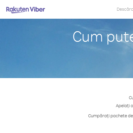
Descăr
Cum pute
Cu
Apelați 
Cumpărați pachete de c