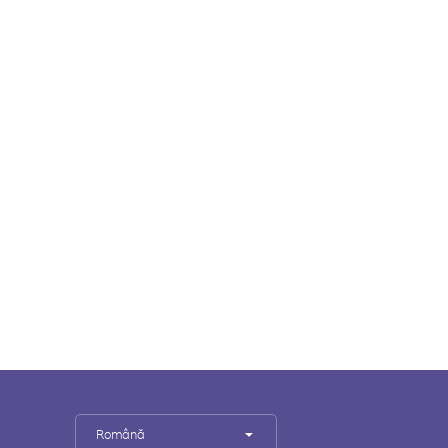
Română