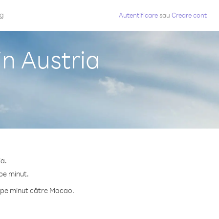
og
Autentificare
sau
Creare cont
n Austria
ia.
pe minut.
e pe minut către Macao.