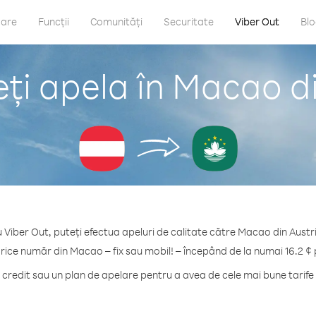
care
Funcții
Comunități
Securitate
Viber Out
Bl
ți apela în Macao di
 Viber Out, puteți efectua apeluri de calitate către Macao din Austr
orice număr din Macao – fix sau mobil! – începând de la numai 16.2 ¢ 
redit sau un plan de apelare pentru a avea de cele mai bune tarif