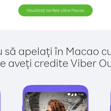
Vizualizați tarifele către Macao
u să apelați în Macao cu
e aveți credite Viber Out