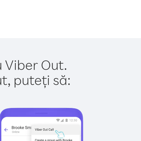
 Viber Out.
, puteți să: