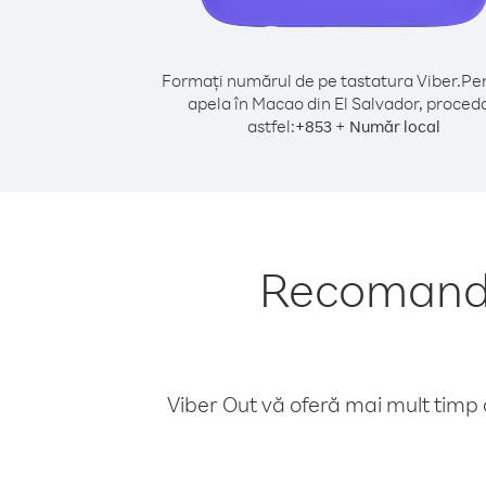
Formați numărul de pe tastatura Viber.
Pen
apela în Macao din El Salvador, proceda
astfel:
+
+
853
Număr local
Recomandăr
Viber Out vă oferă mai mult timp d