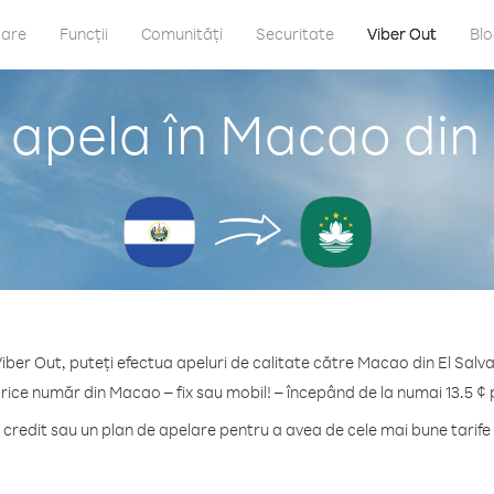
care
Funcții
Comunități
Securitate
Viber Out
Bl
 apela în Macao din 
iber Out, puteți efectua apeluri de calitate către Macao din El Salv
orice număr din Macao – fix sau mobil! – începând de la numai 13.5 ¢ 
redit sau un plan de apelare pentru a avea de cele mai bune tarif