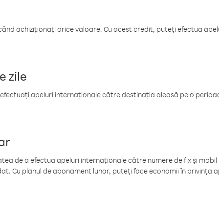
când achiziționați orice valoare. Cu acest credit, puteți efectua ape
e zile
efectuați apeluri internaționale către destinația aleasă pe o perioadă
ar
tea de a efectua apeluri internaționale către numere de fix și mobil la
at. Cu planul de abonament lunar, puteți face economii în privința ap