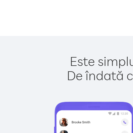
Este simpl
De îndată c