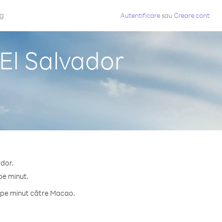
og
Autentificare
sau
Creare cont
El Salvador
ador.
pe minut.
e pe minut către Macao.