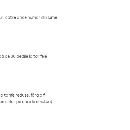
luri către orice număr din lume
 de 30 de zile la tarifele
 tarife reduse, fără a fi
elurilor pe care le efectuați