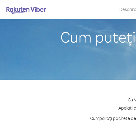
Descăr
Cum puteți
Cu V
Apelați 
Cumpărați pachete de c