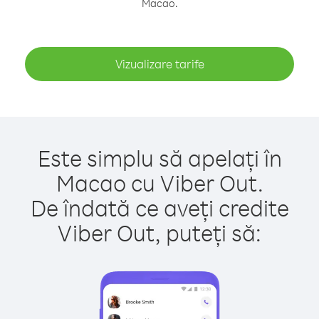
Macao.
Vizualizare tarife
Este simplu să apelați în
Macao cu Viber Out.
De îndată ce aveți credite
Viber Out, puteți să: