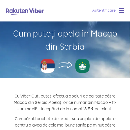
Autentificare
Togg
navig
Cum puteți apela în Macao
din Serbia
Cu Viber Out, puteți efectua apeluri de calitate către
Macao din Serbia.
Apelați orice număr din Macao – fix
sau mobil! – începând de la numai 13.5 ¢ pe minut.
Cumpărați pachete de credit sau un plan de apelare
pentru a avea de cele mai bune tarife pe minut către