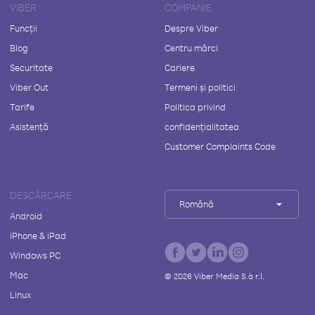
VIBER
COMPANIE
Funcții
Despre Viber
Blog
Centru mărci
Securitate
Cariere
Viber Out
Termeni și politici
Tarife
Politica privind
Asistență
confidențialitatea
Customer Complaints Code
DESCĂRCARE
Română
Android
iPhone & iPad
Windows PC
Mac
©
2026
Viber Media S.à r.l.
Linux