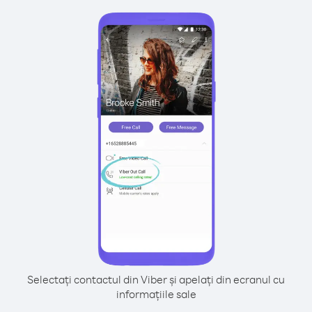
Selectați contactul din Viber și apelați din ecranul cu
informațiile sale