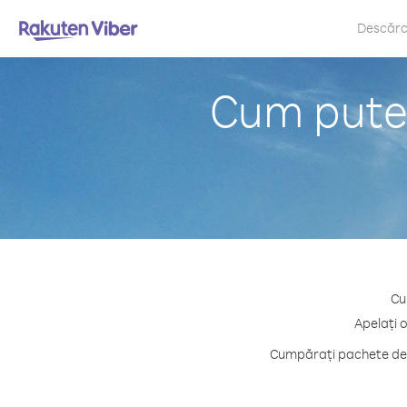
Descăr
Cum puteț
Cu
Apelați 
Cumpărați pachete de c