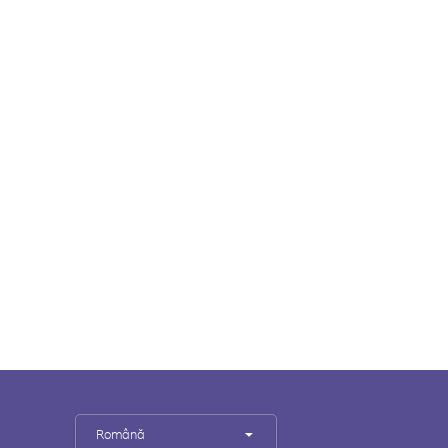
Română