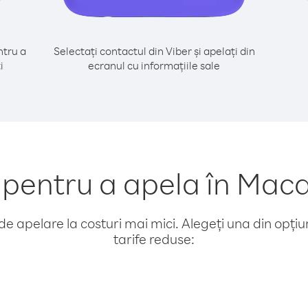
tru a
Selectați contactul din Viber și apelați din
i
ecranul cu informațiile sale
entru a apela în Maca
e apelare la costuri mai mici. Alegeți una din opțiuni
tarife reduse: