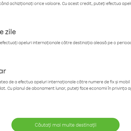
când achiziționați orice valoare. Cu acest credit, puteți efectua ape
e zile
efectuați apeluri internaționale către destinația aleasă pe o perioadă
ar
tea de a efectua apeluri internaționale către numere de fix și mobil la
at. Cu planul de abonament lunar, puteți face economii în privința ap
Căutați mai multe destinații