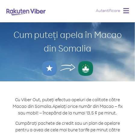
Autentificare
Togg
navig
Cum puteți apela în Macao
din Somalia
Cu Viber Out, puteți efectua apeluri de calitate către
Macao din Somalia.
Apelați orice număr din Macao – fix
sau mobil! – începând de la numai 13.5 ¢ pe minut.
Cumpărați pachete de credit sau un plan de apelare
pentru a avea de cele mai bune tarife pe minut către