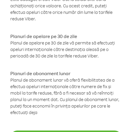
achiziționați orice valoare. Cu acest credit, puteți
efectua apeluri către orice număr din lume la tarifele
reduse Viber.
Planuri de apelare pe 30 de zile
Planul de apelare pe 30 de zile vă permite să efectuați
apeluri internaționale către destinația aleasă pe o
perioadă de 30 de zile la tarifele reduse Viber.
Planuri de abonament lunar
Planul de abonament lunar vă oferă flexibilitatea de a
efectua apeluri internaționale către numere de fix și
mobil la tarife reduse, fără a fi necesar să vă reînnoiți
planul la un moment dat. Cu planul de abonament lunar,
puteți face economii în privința apelurilor pe care le
efectuați deja