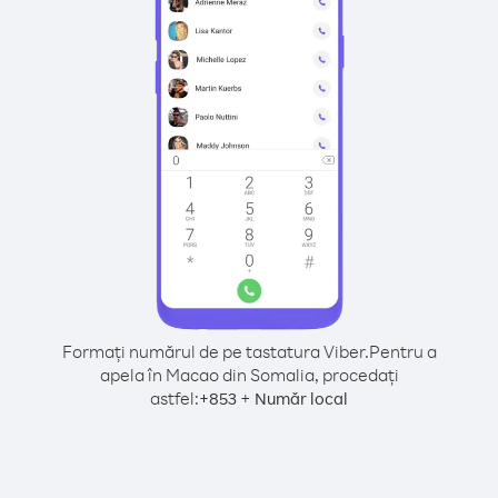
Formați numărul de pe tastatura Viber.
Pentru a
apela în Macao din Somalia, procedați
astfel:
+
+
853
Număr local