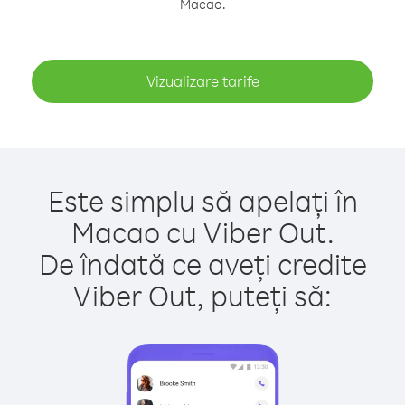
Macao.
Vizualizare tarife
Este simplu să apelați în
Macao cu Viber Out.
De îndată ce aveți credite
Viber Out, puteți să: