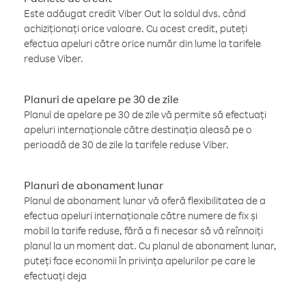
Este adăugat credit Viber Out la soldul dvs. când
achiziționați orice valoare. Cu acest credit, puteți
efectua apeluri către orice număr din lume la tarifele
reduse Viber.
Planuri de apelare pe 30 de zile
Planul de apelare pe 30 de zile vă permite să efectuați
apeluri internaționale către destinația aleasă pe o
perioadă de 30 de zile la tarifele reduse Viber.
Planuri de abonament lunar
Planul de abonament lunar vă oferă flexibilitatea de a
efectua apeluri internaționale către numere de fix și
mobil la tarife reduse, fără a fi necesar să vă reînnoiți
planul la un moment dat. Cu planul de abonament lunar,
puteți face economii în privința apelurilor pe care le
efectuați deja