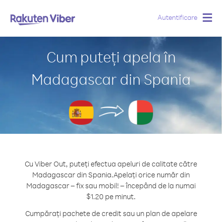
Autentificare
Togg
navig
Cum puteți apela în
Madagascar din Spania
Cu Viber Out, puteți efectua apeluri de calitate către
Madagascar din Spania.
Apelați orice număr din
Madagascar – fix sau mobil! – începând de la numai
$1.20 pe minut.
Cumpărați pachete de credit sau un plan de apelare